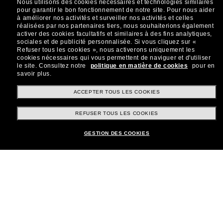
Nous utilisons des cookies nécessaires et technologies similaires
sur votre prochain achat ? Abonnez-vous à notre
pour garantir le bon fonctionnement de notre site.
Pour nous aider
newsletter. *Les CGV s’appliquent.
à améliorer nos activités et surveiller nos activités et celles
réalisées par nos partenaires tiers, nous souhaiterions également
Sabonner!
activer des cookies facultatifs et similaires à des fins analytiques,
sociales et de publicité personnalisée.
Si vous cliquez sur «
Refuser tous les cookies », nous activerons uniquement les
cookies nécessaires qui vous permettent de naviguer et d'utiliser
le site.
Consultez notre
politique en matière de cookies
pour en
savoir plus.
Shopping en ligne
ACCEPTER TOUS LES COOKIES
REFUSER TOUS LES COOKIES
Brands
GESTION DES COOKIES
Informations
Service Client