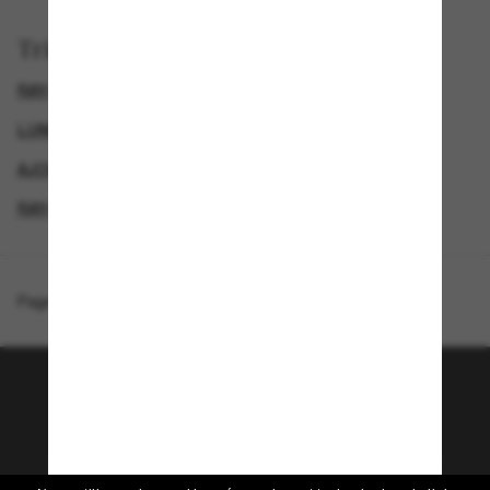
Trier par
RAY-BAN CHROMANCE
LUNETTES DE SOLEIL DE CRÉATEURS
AJOUTEZ UNE PAIRE ET ÉCONOMISEZ
RAY-BAN LUNETTE
Page d'accueil
/
Ray-Ban
/
RB4385 Polarized+ Lenses
Rejoignez la communauté
Sunglass Hut!
Envie de profiter d’événements VIP, de sélections
exclusives et d’offres comme 10 € de réduction*