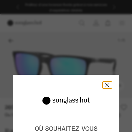
Profitez d’une livraison fluide grâce à nos services
d’expédition dédiés.
1
/
5
ESSAYER
260,00€
Ou 3 versements à partir de
TAEG 0% avec
86,67 €
OÙ SOUHAITEZ-VOUS
Ray-Ban