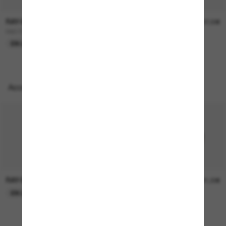
RAY-BAN
RAY-BAN
157,00€
207,00€
RB3724D
BOYFRIEND Two
EN LIGNE SEULEMENT
EN LIGNE SEULEMENT
Accessoires parfaits
RAY-BAN
RAY-BAN
21,00€
21,00€
EN LIGNE SEULEMENT
EN LIGNE SEULEMENT