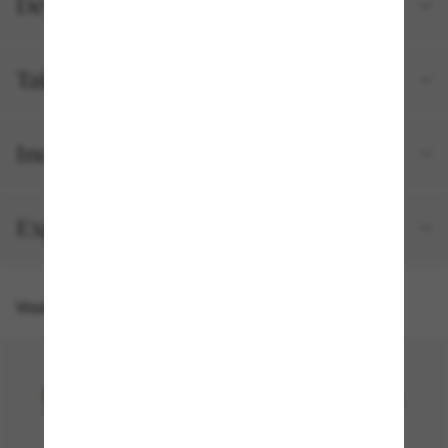
Détails du produit
Tailles et ajustements
Inclus avec votre commande
Expédition et retour gratuits
Vous pourriez aussi aimer