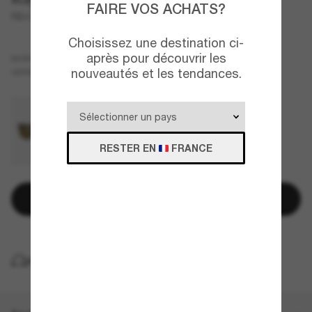
FAIRE VOS ACHATS?
RB4385 Polarized+ Lenses
Choisissez une destination ci-
après pour découvrir les
Noir
MONTURE
nouveautés et les tendances.
Vert
VERRES
RESTER EN
FRANCE
Ajouter au panier
LIVRAISON À DOMICILE GRATUITE