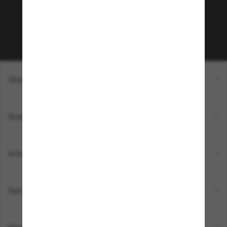
sur votre prochain achat ? Abonnez-vous à notre
newsletter. *Les CGV s’appliquent.
Sabonner!
Shopping en ligne
Brands
Informations
Service Client