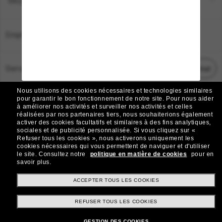
Moyens de paiement
Emplacement:
France
Service Client
Démarrez le chat
Nous utilisons des cookies nécessaires et technologies similaires
TOUS DROITS RÉSERVÉS © 2026 SUNGLASS HUT.
pour garantir le bon fonctionnement de notre site.
Pour nous aider
à améliorer nos activités et surveiller nos activités et celles
Les photos et images sur le site sont publiées à des fins d`illustration.
réalisées par nos partenaires tiers, nous souhaiterions également
activer des cookies facultatifs et similaires à des fins analytiques,
|
|
Avis sur les cookies
Politique de confidentialité
sociales et de publicité personnalisée.
Si vous cliquez sur «
Refuser tous les cookies », nous activerons uniquement les
cookies nécessaires qui vous permettent de naviguer et d'utiliser
|
|
le site.
Consultez notre
politique en matière de cookies
pour en
Conditions Générales
AdChoices
savoir plus.
Do Not Sell My Personal Information
ACCEPTER TOUS LES COOKIES
REFUSER TOUS LES COOKIES
Autres sites du Groupe
GESTION DES COOKIES