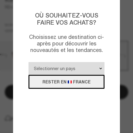
RB4334D
OÙ SOUHAITEZ-VOUS
FAIRE VOS ACHATS?
Noir
MONTURE
Vert
VERRES
Choisissez une destination ci-
après pour découvrir les
nouveautés et les tendances.
QUELQUES PIÈCES RESTANTES!
RESTER EN
FRANCE
Ajouter au panier
LIVRAISON À DOMICILE GRATUITE