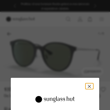
Profitez d’une livraison fluide grâce à nos services
d’expédition dédiés.
1
/
5
ESSAYER
137,00€
Ou 3 versements à partir de
TAEG 0% avec
45,67 €
Ray-Ban