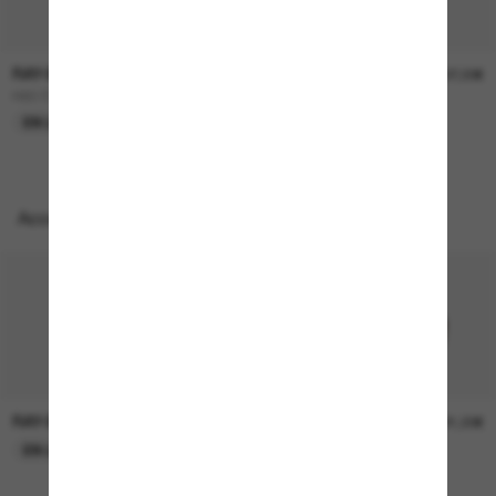
RAY-BAN
RAY-BAN
157,00€
207,00€
RB3724D
BOYFRIEND Two
EN LIGNE SEULEMENT
EN LIGNE SEULEMENT
Accessoires parfaits
RAY-BAN
RAY-BAN
21,00€
21,00€
EN LIGNE SEULEMENT
EN LIGNE SEULEMENT