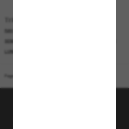
Trier par
RAY-BAN LUNETTE
SEMAINE DU BLACK FRIDAY : JUSQU'À -50 %
GENDER
LUNETTES DE SOLEIL FEMME
Page d'accueil
/
Ray-Ban
/
RB4334D
Rejoignez la communauté
Sunglass Hut!
Envie de profiter d’événements VIP, de sélections
exclusives et d’offres comme 10 € de réduction*