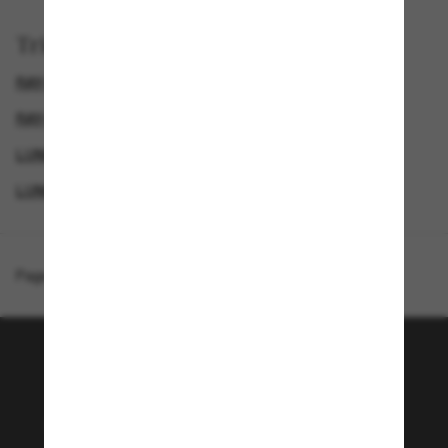
Trier par
RAY-BAN LUNETTE
RAY-BAN LUNETTES DE SOLEIL HOMME
LUNETTES DE SOLEIL POLARISANTES
LUNETTES DE SOLEIL POLARISANTES POUR HOMME
Page d'accueil
/
Ray-Ban
/
RB4179 Liteforce
Rejoignez la communauté
Sunglass Hut!
Envie de profiter d’événements VIP, de sélections
exclusives et d’offres comme 10 € de réduction*