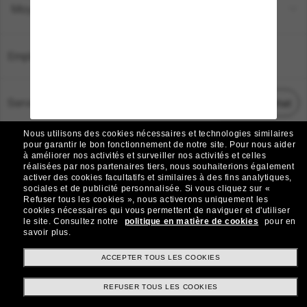
Moyens de paiement
Emplacement:
France
Service Client
Démarrez le chat
Nous utilisons des cookies nécessaires et technologies similaires
TOUS DROITS RÉSERVÉS © 2026 SUNGLASS HUT.
pour garantir le bon fonctionnement de notre site.
Pour nous aider
à améliorer nos activités et surveiller nos activités et celles
Les photos et images sur le site sont publiées à des fins d`illustration.
réalisées par nos partenaires tiers, nous souhaiterions également
activer des cookies facultatifs et similaires à des fins analytiques,
|
|
Avis sur les cookies
Politique de confidentialité
sociales et de publicité personnalisée.
Si vous cliquez sur «
Refuser tous les cookies », nous activerons uniquement les
cookies nécessaires qui vous permettent de naviguer et d'utiliser
|
|
le site.
Consultez notre
politique en matière de cookies
pour en
Conditions Générales
AdChoices
savoir plus.
Do Not Sell My Personal Information
ACCEPTER TOUS LES COOKIES
REFUSER TOUS LES COOKIES
Autres sites du Groupe