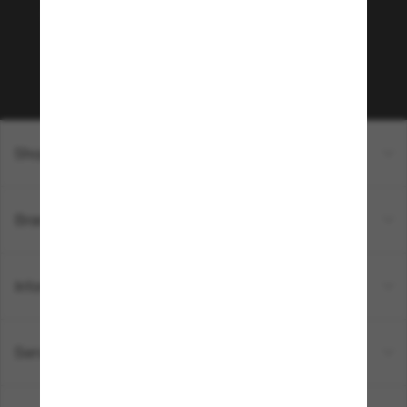
sur votre prochain achat ? Abonnez-vous à notre
newsletter. *Les CGV s’appliquent.
Sabonner!
Shopping en ligne
Brands
Informations
Service Client