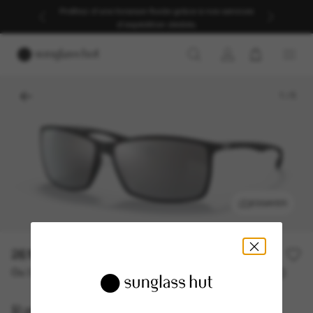
Profitez d’une livraison fluide grâce à nos services
d’expédition dédiés.
1
/
5
ESSAYER
261,00€
Ou 3 versements à partir de
TAEG 0% avec
87,00 €
Ray-Ban