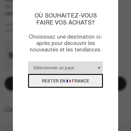
RB4179 Liteforce
UNIQUEMENT EN LIGNE
OÙ SOUHAITEZ-VOUS
FAIRE VOS ACHATS?
Noir
MONTURE
Argent
Polarisant
VERRES
Choisissez une destination ci-
après pour découvrir les
nouveautés et les tendances.
RESTER EN
FRANCE
Ajouter au panier
LIVRAISON À DOMICILE GRATUITE