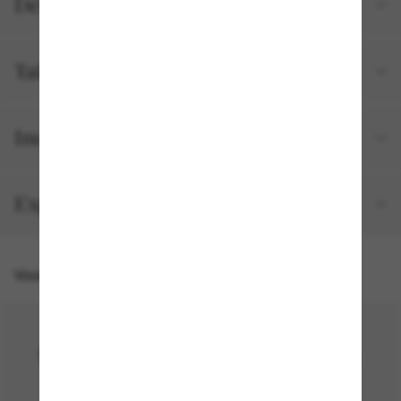
Détails du produit
Tailles et ajustements
Inclus avec votre commande
Expédition et retour gratuits
Vous pourriez aussi aimer