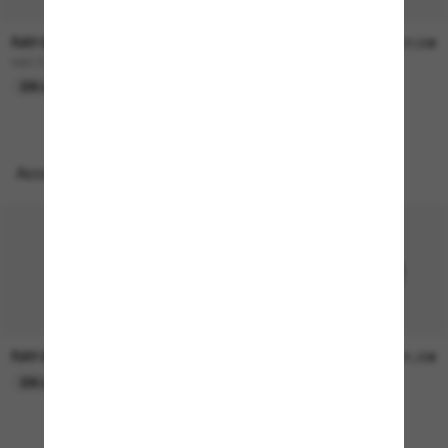
RAY-BAN
RAY-BAN
157,00€
207,00€
RB3724D
BOYFRIEND Two
EN LIGNE SEULEMENT
EN LIGNE SEULEMENT
Accessoires parfaits
RAY-BAN
RAY-BAN
21,00€
21,00€
EN LIGNE SEULEMENT
EN LIGNE SEULEMENT