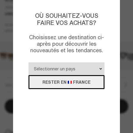
Justin Classic
UNIQUEMENT EN LIGNE
NOUVEAUTÉ
OÙ SOUHAITEZ-VOUS
FAIRE VOS ACHATS?
Gris
MONTURE
Bleu
VERRES
Choisissez une destination ci-
après pour découvrir les
nouveautés et les tendances.
RESTER EN
FRANCE
TAILLE
Ajouter au panier
LIVRAISON À DOMICILE GRATUITE