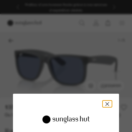
Profitez d’une livraison fluide grâce à nos services
d’expédition dédiés.
1
/
5
ESSAYER
137,00€
Ou 3 versements à partir de
TAEG 0% avec
45,67 €
Ray-Ban