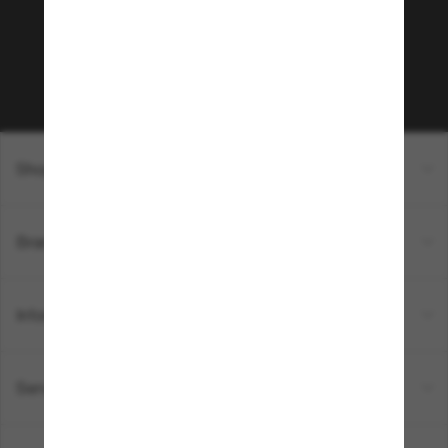
sur votre prochain achat ? Abonnez-vous à notre
newsletter. *Les CGV s’appliquent.
Sabonner!
Shopping en ligne
Brands
Informations
Service Client