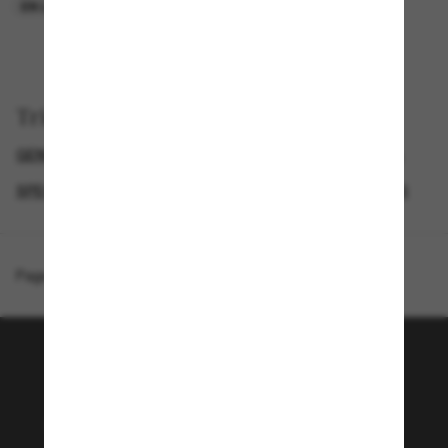
EN LIGNE SEULEMENT
EN LIGNE SEULEMENT
Trier par
GENDER
SEMAINE DU BLACK FRIDAY : JUSQU'À -50 %
SPECIALDEALS
LUNETTES DE SOLEIL DE CRÉATEURS
Page d'accueil
/
Ray-Ban
/
Justin Classic
Rejoignez la communauté
Sunglass Hut!
Envie de profiter d’événements VIP, de sélections
exclusives et d’offres comme 10 € de réduction*