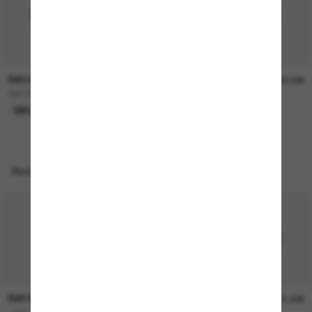
RAY-BAN
RAY-BAN
157,00€
207,00€
RB3724D
BOYFRIEND Two
EN LIGNE SEULEMENT
EN LIGNE SEULEMENT
Accessoires parfaits
RAY-BAN
RAY-BAN
21,00€
21,00€