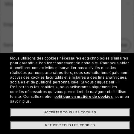
Moyens de paiement
Emplacement:
France
Service Client
Démarrez le chat
Nous utilisons des cookies nécessaires et technologies similaires
TOUS DROITS RÉSERVÉS © 2026 SUNGLASS HUT.
pour garantir le bon fonctionnement de notre site.
Pour nous aider
à améliorer nos activités et surveiller nos activités et celles
Les photos et images sur le site sont publiées à des fins d`illustration.
réalisées par nos partenaires tiers, nous souhaiterions également
activer des cookies facultatifs et similaires à des fins analytiques,
|
|
Avis sur les cookies
Politique de confidentialité
sociales et de publicité personnalisée.
Si vous cliquez sur «
Refuser tous les cookies », nous activerons uniquement les
cookies nécessaires qui vous permettent de naviguer et d'utiliser
|
|
le site.
Consultez notre
politique en matière de cookies
pour en
Conditions Générales
AdChoices
savoir plus.
Do Not Sell My Personal Information
ACCEPTER TOUS LES COOKIES
REFUSER TOUS LES COOKIES
Autres sites du Groupe