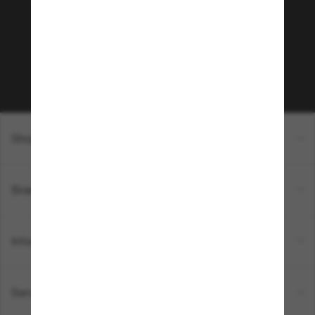
Envie de profiter d’événements VIP, de sélections
exclusives et d’offres comme 10 € de réduction*
sur votre prochain achat ? Abonnez-vous à notre
newsletter. *Les CGV s’appliquent.
Sabonner!
Shopping en ligne
Brands
Informations
Service Client