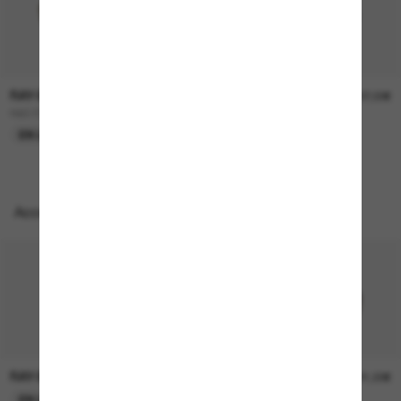
RAY-BAN
RAY-BAN
157,00€
207,00€
RB3724D
BOYFRIEND Two
EN LIGNE SEULEMENT
EN LIGNE SEULEMENT
Accessoires parfaits
RAY-BAN
RAY-BAN
21,00€
21,00€
EN LIGNE SEULEMENT
EN LIGNE SEULEMENT