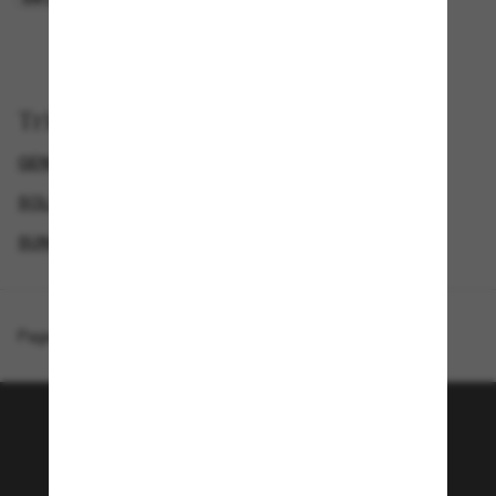
Trier par
GENDER
LUNETTES DE SOLEIL DE CRÉATEURS
SOLDES D'ÉTÉ - JUSQU'À -50 %*
SUNGLASSES BRANDS
Page d'accueil
/
Ray-Ban
/
Balorama
Rejoignez la communauté
Sunglass Hut!