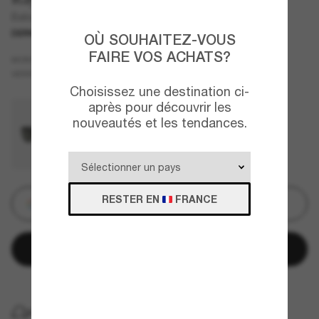
Balorama
DERNIÈRE CHANCE
UNIQUEMENT EN LIGNE
OÙ SOUHAITEZ-VOUS
FAIRE VOS ACHATS?
Écaille
MONTURE
Bleu
VERRES
Choisissez une destination ci-
après pour découvrir les
nouveautés et les tendances.
RESTER EN
FRANCE
Personnalisez
Ajouter au panier
LIVRAISON À DOMICILE GRATUITE