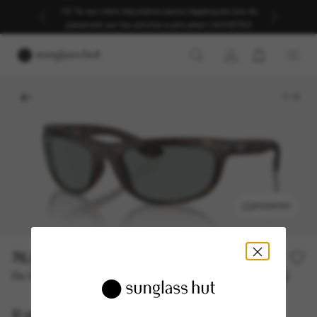
-30 % sur votre deuxième paire | Appliqués lors du
paiement sur les articles à prix plein | ACHETEZ
1
/
5
ESSAYER
76,00€
152,00€
50% off
Ou 3 versements à partir de
TAEG 0% avec
25,33 €
Ray-Ban