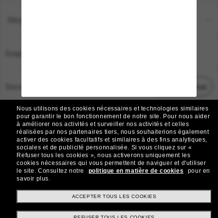
Moyens de paiement
Emplacement:
France
Service Client
Démarrez le chat
Nous utilisons des cookies nécessaires et technologies similaires
TOUS DROITS RÉSERVÉS © 2026 SUNGLASS HUT.
pour garantir le bon fonctionnement de notre site.
Pour nous aider
à améliorer nos activités et surveiller nos activités et celles
Les photos et images sur le site sont publiées à des fins d`illustration.
réalisées par nos partenaires tiers, nous souhaiterions également
activer des cookies facultatifs et similaires à des fins analytiques,
|
|
Avis sur les cookies
Politique de confidentialité
sociales et de publicité personnalisée.
Si vous cliquez sur «
Refuser tous les cookies », nous activerons uniquement les
cookies nécessaires qui vous permettent de naviguer et d'utiliser
|
|
le site.
Consultez notre
politique en matière de cookies
pour en
Conditions Générales
AdChoices
savoir plus.
Do Not Sell My Personal Information
ACCEPTER TOUS LES COOKIES
REFUSER TOUS LES COOKIES