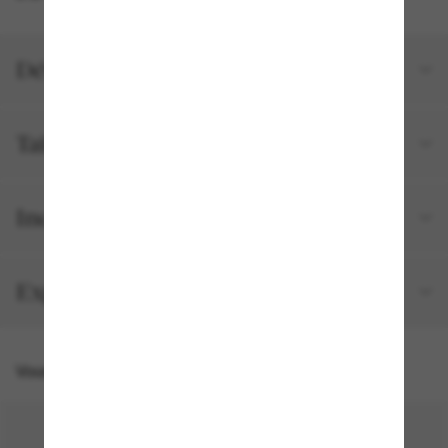
Détails du produit
Tailles et ajustements
Inclus avec votre commande
Expédition et retour gratuits
Vous pourriez aussi aimer