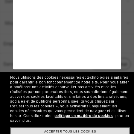
Service Client
Moyens de paiement
Emplacement:
France
Service Client
Démarrez le chat
Nous utilisons des cookies nécessaires et technologies similaires
TOUS DROITS RÉSERVÉS © 2026 SUNGLASS HUT.
pour garantir le bon fonctionnement de notre site.
Pour nous aider
à améliorer nos activités et surveiller nos activités et celles
Les photos et images sur le site sont publiées à des fins d`illustration.
réalisées par nos partenaires tiers, nous souhaiterions également
activer des cookies facultatifs et similaires à des fins analytiques,
|
|
Avis sur les cookies
Politique de confidentialité
sociales et de publicité personnalisée.
Si vous cliquez sur «
Refuser tous les cookies », nous activerons uniquement les
cookies nécessaires qui vous permettent de naviguer et d'utiliser
|
|
le site.
Consultez notre
politique en matière de cookies
pour en
Conditions Générales
AdChoices
savoir plus.
Do Not Sell My Personal Information
ACCEPTER TOUS LES COOKIES