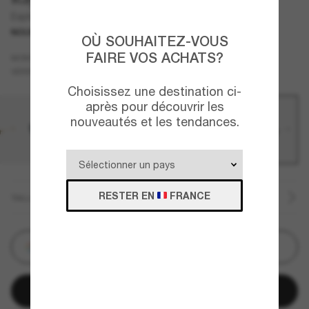
Explorer IV
NOUVEAUTÉ
OÙ SOUHAITEZ-VOUS
FAIRE VOS ACHATS?
Gris
MONTURE
Vert
VERRES
Choisissez une destination ci-
après pour découvrir les
nouveautés et les tendances.
RESTER EN
FRANCE
TAILLE
Personnalisez
Ajouter au panier