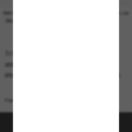
RAY-BAN
RAY-BAN
21,00€
21,00€
EN LIGNE SEULEMENT
EN LIGNE SEULEMENT
Trier par
GENDER
SEMAINE DU BLACK FRIDAY : JUSQU'À -50 %
SPECIALDEALS
LUNETTES DE SOLEIL DE CRÉATEURS
Page d'accueil
/
Ray-Ban
/
Explorer IV
Rejoignez la communauté