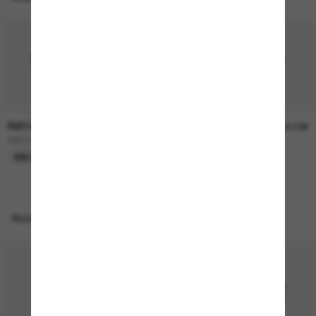
RAY-BAN
RAY-BAN
157,00€
207,00€
RB3724D
BOYFRIEND Two
EN LIGNE SEULEMENT
EN LIGNE SEULEMENT
Accessoires parfaits