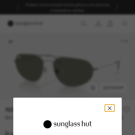
Profitez d’une livraison fluide grâce à nos services
d’expédition dédiés.
1
/
5
ESSAYER
169,00€
Ou 3 versements à partir de
TAEG 0% avec
56,33 €
Ray-Ban