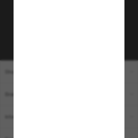
Sunglass Hut!
Envie de profiter d’événements VIP, de sélections
exclusives et d’offres comme 10 € de réduction*
sur votre prochain achat ? Abonnez-vous à notre
newsletter. *Les CGV s’appliquent.
Sabonner!
Shopping en ligne
Brands
Informations