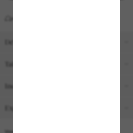
LIVRAISON À DOMICILE GRATUITE
Détails du produit
Tailles et ajustements
Inclus avec votre commande
Expédition et retour gratuits
Vous pourriez aussi aimer