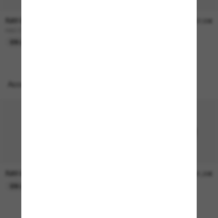
RAY-BAN
RAY-BAN
157,00€
207,00€
RB3724D
BOYFRIEND Two
EN LIGNE SEULEMENT
EN LIGNE SEULEMENT
Accessoires parfaits
RAY-BAN
RAY-BAN
21,00€
21,00€
EN LIGNE SEULEMENT
EN LIGNE SEULEMENT