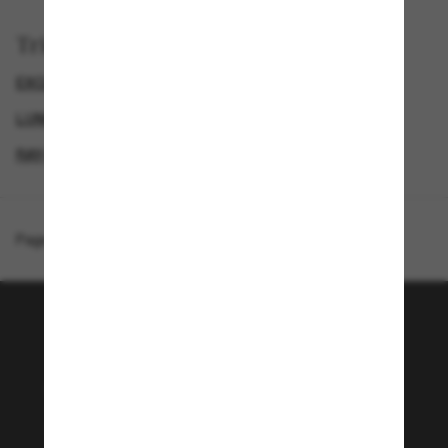
Trier par
EXCLUDEDFROMPROMOTION
GENDER
LUNETTES DE SOLEIL DE CRÉATEURS
RAY-BAN LUNETTES DE SOLEIL FEMME
Page d'accueil
/
Ray-Ban
/
RB3929 By A$AP Rocky
Rejoignez la communauté
Sunglass Hut!
Envie de profiter d’événements VIP, de sélections
exclusives et d’offres comme 10 € de réduction*
sur votre prochain achat ? Abonnez-vous à notre
newsletter. *Les CGV s’appliquent.