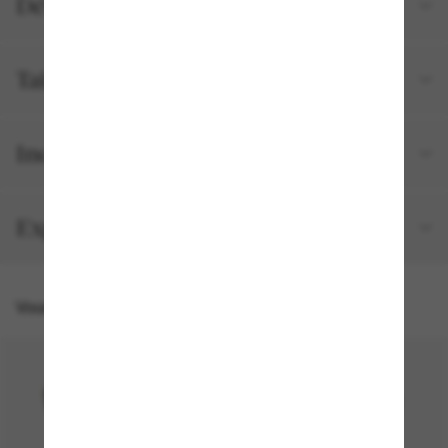
Détails du produit
Tailles et ajustements
Inclus avec votre commande
Expédition et retour gratuits
Vous pourriez aussi aimer