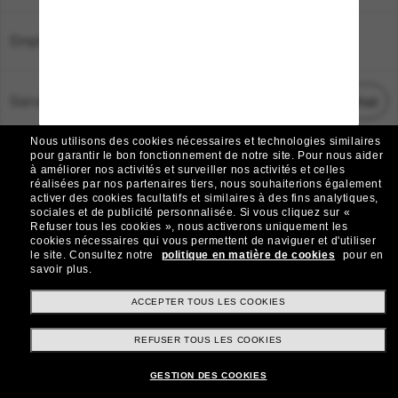
Emplacement:
France
Service Client
Démarrez le chat
Nous utilisons des cookies nécessaires et technologies similaires
TOUS DROITS RÉSERVÉS © 2026 SUNGLASS HUT.
pour garantir le bon fonctionnement de notre site.
Pour nous aider
à améliorer nos activités et surveiller nos activités et celles
Les photos et images sur le site sont publiées à des fins d`illustration.
réalisées par nos partenaires tiers, nous souhaiterions également
activer des cookies facultatifs et similaires à des fins analytiques,
|
|
Avis sur les cookies
Politique de confidentialité
sociales et de publicité personnalisée.
Si vous cliquez sur «
Refuser tous les cookies », nous activerons uniquement les
cookies nécessaires qui vous permettent de naviguer et d'utiliser
|
|
le site.
Consultez notre
politique en matière de cookies
pour en
Conditions Générales
AdChoices
savoir plus.
Do Not Sell My Personal Information
ACCEPTER TOUS LES COOKIES
REFUSER TOUS LES COOKIES
Autres sites du Groupe
GESTION DES COOKIES