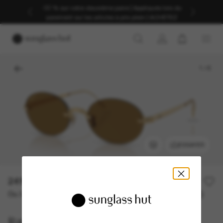
-30 % sur votre deuxième paire | Appliqués lors du
paiement sur les articles à prix plein | ACHETEZ
1
/
6
ESSAYER
241,00€
Ou 3 versements à partir de
TAEG 0% avec
80,33 €
Ray-Ban