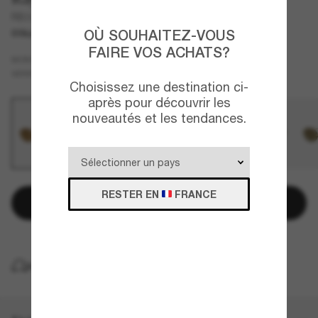
RB3929 By A$AP Rocky
OÙ SOUHAITEZ-VOUS
COLLABORATION
NOUVEAUTÉ
FAIRE VOS ACHATS?
Or
MONTURE
Brun
Polarisant
VERRES
Choisissez une destination ci-
après pour découvrir les
nouveautés et les tendances.
RESTER EN
FRANCE
Ajouter au panier
LIVRAISON À DOMICILE GRATUITE