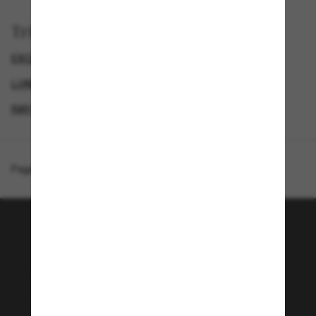
Trier par
EXCLUDEDFROMPROMOTION
GENDER
LUNETTES DE SOLEIL DE CRÉATEURS
RAY-BAN LUNETTES DE SOLEIL FEMME
Page d'accueil
/
Ray-Ban
/
RB3927 By A$AP Rocky
Rejoignez la communauté
Sunglass Hut!
Envie de profiter d’événements VIP, de sélections
exclusives et d’offres comme 10 € de réduction*
sur votre prochain achat ? Abonnez-vous à notre
newsletter. *Les CGV s’appliquent.