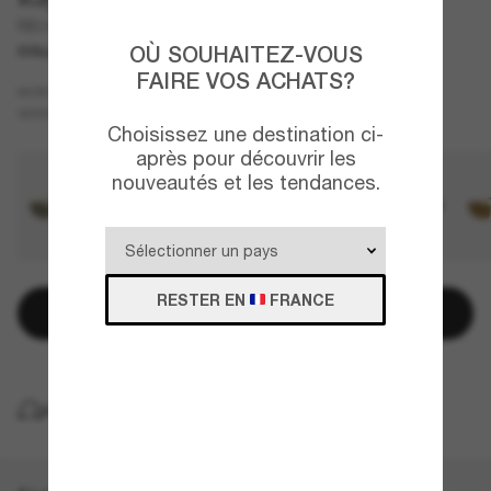
RB3927 By A$AP Rocky
OÙ SOUHAITEZ-VOUS
COLLABORATION
NOUVEAUTÉ
FAIRE VOS ACHATS?
Or
MONTURE
Violet
Polarisant
VERRES
Choisissez une destination ci-
après pour découvrir les
nouveautés et les tendances.
RESTER EN
FRANCE
Ajouter au panier
LIVRAISON À DOMICILE GRATUITE