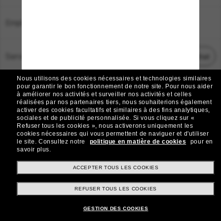
Emplacement:
France
Service Client
Démarrez le chat
Nous utilisons des cookies nécessaires et technologies similaires
TOUS DROITS RÉSERVÉS © 2026 SUNGLASS HUT.
pour garantir le bon fonctionnement de notre site.
Pour nous aider
à améliorer nos activités et surveiller nos activités et celles
Les photos et images sur le site sont publiées à des fins d`illustration.
réalisées par nos partenaires tiers, nous souhaiterions également
activer des cookies facultatifs et similaires à des fins analytiques,
|
|
Avis sur les cookies
Politique de confidentialité
sociales et de publicité personnalisée.
Si vous cliquez sur «
Refuser tous les cookies », nous activerons uniquement les
cookies nécessaires qui vous permettent de naviguer et d'utiliser
|
|
le site.
Consultez notre
politique en matière de cookies
pour en
Conditions Générales
AdChoices
savoir plus.
Do Not Sell My Personal Information
ACCEPTER TOUS LES COOKIES
REFUSER TOUS LES COOKIES
Autres sites du Groupe
GESTION DES COOKIES