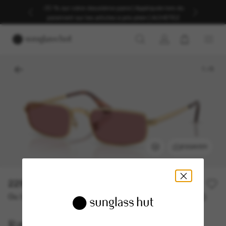
-30 % sur votre deuxième paire | Appliqués lors du
paiement sur les articles à prix plein | ACHETEZ
1
/
6
ESSAYER
229,00€
Ou 3 versements à partir de
TAEG 0% avec
76,33 €
Ray-Ban