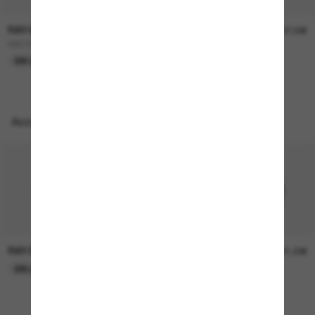
RAY-BAN
RAY-BAN
157,00€
207,00€
RB3724D
BOYFRIEND Two
EN LIGNE SEULEMENT
EN LIGNE SEULEMENT
Accessoires parfaits
RAY-BAN
RAY-BAN
21,00€
21,00€
EN LIGNE SEULEMENT
EN LIGNE SEULEMENT