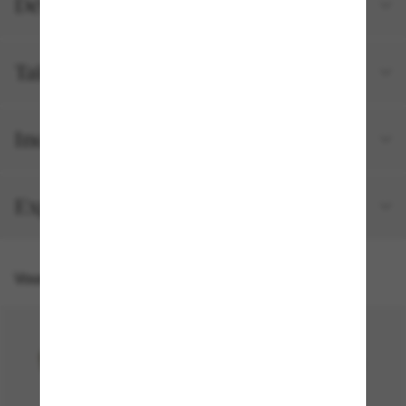
Détails du produit
Tailles et ajustements
Inclus avec votre commande
Expédition et retour gratuits
Vous pourriez aussi aimer