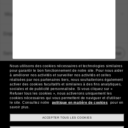
Moyens de paiement
Emplacement:
France
Service Client
Démarrez le chat
Nous utilisons des cookies nécessaires et technologies similaires
TOUS DROITS RÉSERVÉS © 2026 SUNGLASS HUT.
pour garantir le bon fonctionnement de notre site.
Pour nous aider
à améliorer nos activités et surveiller nos activités et celles
Les photos et images sur le site sont publiées à des fins d`illustration.
réalisées par nos partenaires tiers, nous souhaiterions également
activer des cookies facultatifs et similaires à des fins analytiques,
|
|
Avis sur les cookies
Politique de confidentialité
sociales et de publicité personnalisée.
Si vous cliquez sur «
Refuser tous les cookies », nous activerons uniquement les
cookies nécessaires qui vous permettent de naviguer et d'utiliser
|
|
le site.
Consultez notre
politique en matière de cookies
pour en
Conditions Générales
AdChoices
savoir plus.
Do Not Sell My Personal Information
ACCEPTER TOUS LES COOKIES