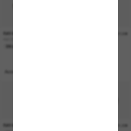
RAY-BAN
RAY-BAN
157,00€
207,00€
RB3724D
BOYFRIEND Two
EN LIGNE SEULEMENT
EN LIGNE SEULEMENT
Accessoires parfaits
RAY-BAN
RAY-BAN
21,00€
21,00€