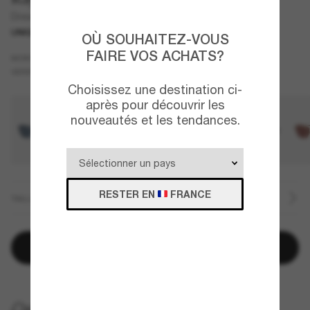
Drea Bio-Based
UNIQUEMENT EN LIGNE
NOUVEAUTÉ
OÙ SOUHAITEZ-VOUS
FAIRE VOS ACHATS?
Argent
MONTURE
Gris
Polarisant
VERRES
Choisissez une destination ci-
après pour découvrir les
nouveautés et les tendances.
RESTER EN
FRANCE
TAILLE
Ajouter au panier
LIVRAISON À DOMICILE GRATUITE