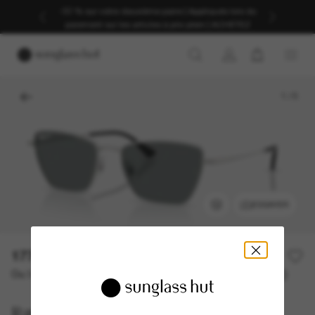
-30 % sur votre deuxième paire | Appliqués lors du
paiement sur les articles à prix plein | ACHETEZ
1
/
5
ESSAYER
177,00€
Ou 3 versements à partir de
TAEG 0% avec
59,00 €
Ray-Ban