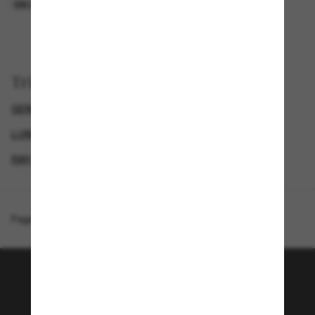
EN LIGNE SEULEMENT
EN LIGNE SEULEMENT
Trier par
GENDER
EXCLUDEDFROMPROMOTION
LUNETTES DE SOLEIL DE CRÉATEURS
RAY-BAN LUNETTES DE SOLEIL FEMME
Page d'accueil
/
Ray-Ban
/
Drea Bio-Based
Rejoignez la communauté
Sunglass Hut!