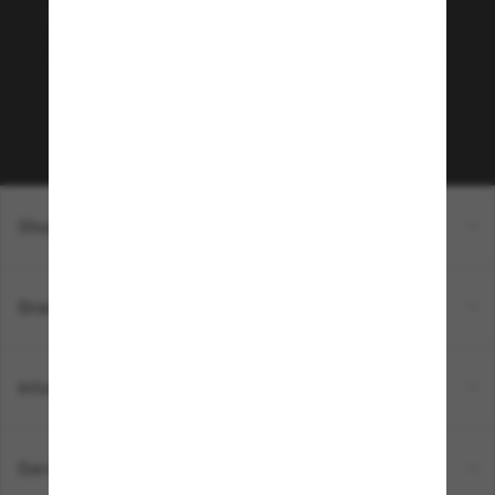
Envie de profiter d’événements VIP, de sélections
exclusives et d’offres comme 10 € de réduction*
sur votre prochain achat ? Abonnez-vous à notre
newsletter. *Les CGV s’appliquent.
Sabonner!
Shopping en ligne
Brands
Informations
Service Client