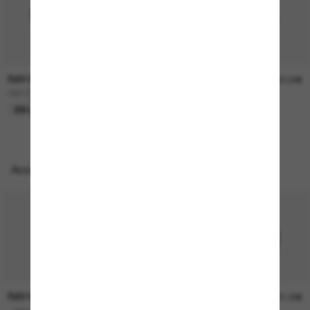
RAY-BAN
RAY-BAN
157,00€
207,00€
RB3724D
BOYFRIEND Two
EN LIGNE SEULEMENT
EN LIGNE SEULEMENT
Accessoires parfaits
RAY-BAN
RAY-BAN
21,00€
21,00€