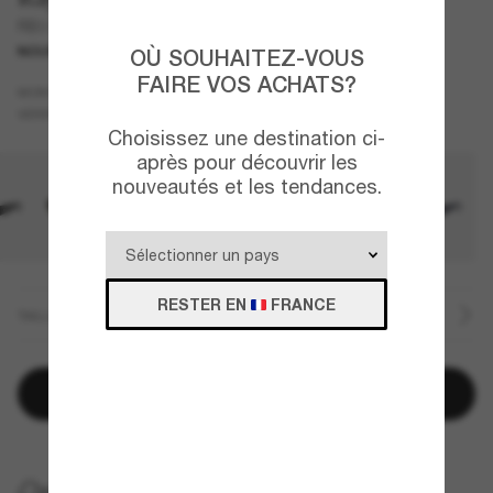
RB3770
NOUVEAUTÉ
OÙ SOUHAITEZ-VOUS
FAIRE VOS ACHATS?
Cuivre
MONTURE
Brun
VERRES
Choisissez une destination ci-
après pour découvrir les
nouveautés et les tendances.
RESTER EN
FRANCE
TAILLE
Ajouter au panier
LIVRAISON À DOMICILE GRATUITE