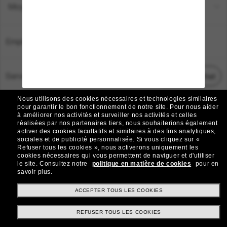
Moyens de paiement
Emplacement:
France
Service Client
Démarrez le chat
Nous utilisons des cookies nécessaires et technologies similaires
TOUS DROITS RÉSERVÉS © 2026 SUNGLASS HUT.
pour garantir le bon fonctionnement de notre site.
Pour nous aider
à améliorer nos activités et surveiller nos activités et celles
Les photos et images sur le site sont publiées à des fins d`illustration.
réalisées par nos partenaires tiers, nous souhaiterions également
activer des cookies facultatifs et similaires à des fins analytiques,
|
|
Avis sur les cookies
Politique de confidentialité
sociales et de publicité personnalisée.
Si vous cliquez sur «
Refuser tous les cookies », nous activerons uniquement les
cookies nécessaires qui vous permettent de naviguer et d'utiliser
|
|
le site.
Consultez notre
politique en matière de cookies
pour en
Conditions Générales
AdChoices
savoir plus.
Do Not Sell My Personal Information
ACCEPTER TOUS LES COOKIES
REFUSER TOUS LES COOKIES
Autres sites du Groupe