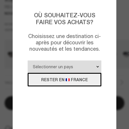
RB3770
NOUVEAUTÉ
OÙ SOUHAITEZ-VOUS
FAIRE VOS ACHATS?
Or
MONTURE
Vert
VERRES
Choisissez une destination ci-
après pour découvrir les
nouveautés et les tendances.
RESTER EN
FRANCE
TAILLE
Ajouter au panier
LIVRAISON À DOMICILE GRATUITE