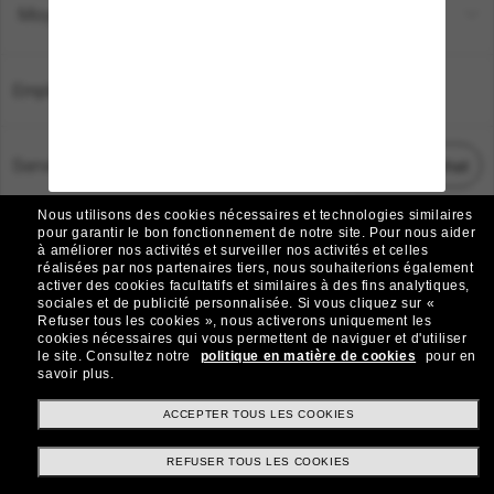
Moyens de paiement
Emplacement:
France
Service Client
Démarrez le chat
Nous utilisons des cookies nécessaires et technologies similaires
TOUS DROITS RÉSERVÉS © 2026 SUNGLASS HUT.
pour garantir le bon fonctionnement de notre site.
Pour nous aider
à améliorer nos activités et surveiller nos activités et celles
Les photos et images sur le site sont publiées à des fins d`illustration.
réalisées par nos partenaires tiers, nous souhaiterions également
activer des cookies facultatifs et similaires à des fins analytiques,
|
|
Avis sur les cookies
Politique de confidentialité
sociales et de publicité personnalisée.
Si vous cliquez sur «
Refuser tous les cookies », nous activerons uniquement les
cookies nécessaires qui vous permettent de naviguer et d'utiliser
|
|
le site.
Consultez notre
politique en matière de cookies
pour en
Conditions Générales
AdChoices
savoir plus.
Do Not Sell My Personal Information
ACCEPTER TOUS LES COOKIES
REFUSER TOUS LES COOKIES
Autres sites du Groupe