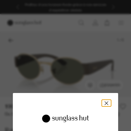
Profitez d’une livraison fluide grâce à nos services
d’expédition dédiés.
1
/
5
ESSAYER
190,00€
Ou 3 versements à partir de
TAEG 0% avec
63,33 €
Ray-Ban