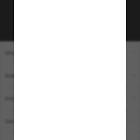
sur votre prochain achat ? Abonnez-vous à notre
newsletter. *Les CGV s’appliquent.
Sabonner!
Shopping en ligne
Brands
Informations
Service Client