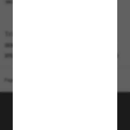
EN LIGNE SEULEMENT
EN LIGNE SEULEMENT
Trier par
GENDER
SEMAINE DU BLACK FRIDAY : JUSQU'À -50 %
SPECIALDEALS
LUNETTES DE SOLEIL DE CRÉATEURS
Page d'accueil
/
Ray-Ban
/
RB3770
Rejoignez la communauté
Sunglass Hut!
Envie de profiter d’événements VIP, de sélections
exclusives et d’offres comme 10 € de réduction*