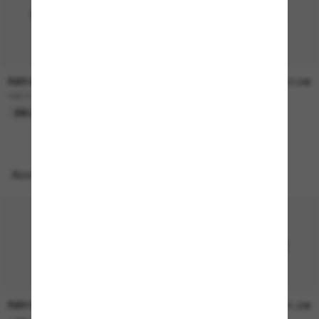
RAY-BAN
RAY-BAN
157,00€
207,00€
RB3724D
BOYFRIEND Two
EN LIGNE SEULEMENT
EN LIGNE SEULEMENT
Accessoires parfaits
RAY-BAN
RAY-BAN
21,00€
21,00€