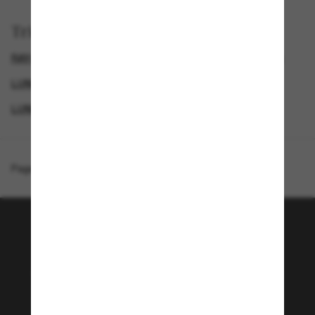
Trier par
RAY-BAN LUNETTE
LUNETTES DE SOLEIL ICONIQUES
LUNETTES DE SOLEIL HOMME
LUNETTES DE SOLEIL FEMME
Page d'accueil
/
Ray-Ban
/
RB3765
Rejoignez la communauté
Sunglass Hut!
Envie de profiter d’événements VIP, de sélections
exclusives et d’offres comme 10 € de réduction*
sur votre prochain achat ? Abonnez-vous à notre
newsletter. *Les CGV s’appliquent.