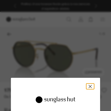
Profitez d’une livraison fluide grâce à nos services
d’expédition dédiés.
1
/
5
ESSAYER
179,00€
Ou 3 versements à partir de
TAEG 0% avec
59,67 €
Ray-Ban