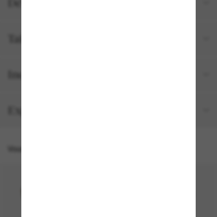
Détails du produit
Tailles et ajustements
Inclus avec votre commande
Expédition et retour gratuits
Vous pourriez aussi aimer