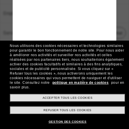
Emplacement:
France
Service Client
Démarrez le chat
Nous utilisons des cookies nécessaires et technologies similaires
TOUS DROITS RÉSERVÉS © 2026 SUNGLASS HUT.
pour garantir le bon fonctionnement de notre site.
Pour nous aider
à améliorer nos activités et surveiller nos activités et celles
Les photos et images sur le site sont publiées à des fins d`illustration.
réalisées par nos partenaires tiers, nous souhaiterions également
activer des cookies facultatifs et similaires à des fins analytiques,
|
|
Avis sur les cookies
Politique de confidentialité
sociales et de publicité personnalisée.
Si vous cliquez sur «
Refuser tous les cookies », nous activerons uniquement les
cookies nécessaires qui vous permettent de naviguer et d'utiliser
|
|
le site.
Consultez notre
politique en matière de cookies
pour en
Conditions Générales
AdChoices
savoir plus.
Do Not Sell My Personal Information
ACCEPTER TOUS LES COOKIES
REFUSER TOUS LES COOKIES
Autres sites du Groupe
GESTION DES COOKIES