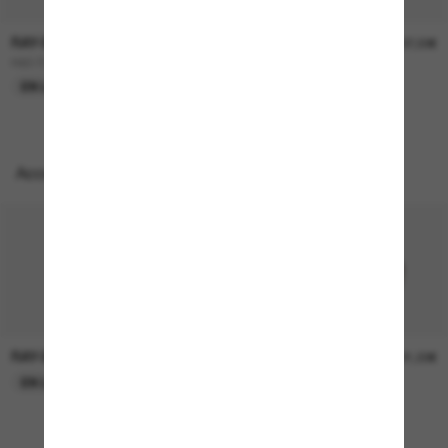
RAY-BAN
RAY-BAN
157,00€
207,00€
RB3724D
BOYFRIEND Two
EN LIGNE SEULEMENT
EN LIGNE SEULEMENT
Accessoires parfaits
RAY-BAN
RAY-BAN
21,00€
21,00€
EN LIGNE SEULEMENT
EN LIGNE SEULEMENT