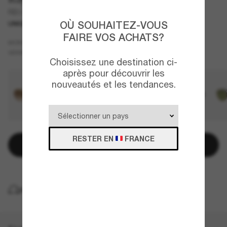
RB3765
OÙ SOUHAITEZ-VOUS
UNIQUEMENT EN LIGNE
FAIRE VOS ACHATS?
Or
MONTURE
Vert
VERRES
Choisissez une destination ci-
après pour découvrir les
nouveautés et les tendances.
RESTER EN
FRANCE
Ajouter au panier
LIVRAISON À DOMICILE GRATUITE