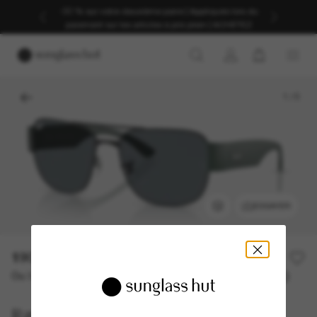
-30 % sur votre deuxième paire | Appliqués lors du
paiement sur les articles à prix plein | ACHETEZ
1
/
5
ESSAYER
190,00€
Ou 3 versements à partir de
TAEG 0% avec
63,33 €
Ray-Ban