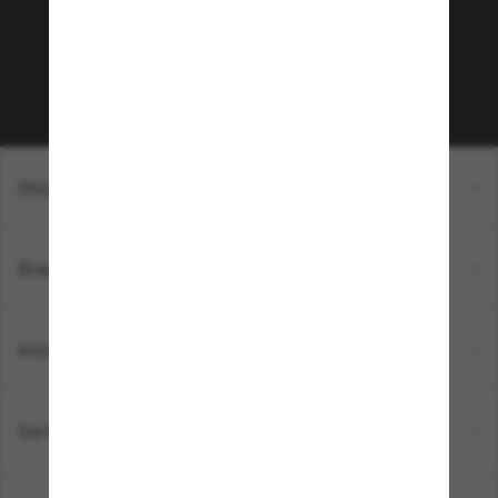
sur votre prochain achat ? Abonnez-vous à notre
newsletter. *Les CGV s’appliquent.
Sabonner!
Shopping en ligne
Brands
Informations
Service Client