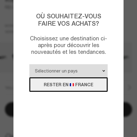
RB3756
OÙ SOUHAITEZ-VOUS
FAIRE VOS ACHATS?
Noir
MONTURE
Vert
VERRES
Choisissez une destination ci-
après pour découvrir les
nouveautés et les tendances.
RESTER EN
FRANCE
TAILLE
Ajouter au panier
LIVRAISON À DOMICILE GRATUITE