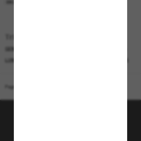
EN LIGNE SEULEMENT
EN LIGNE SEULEMENT
Trier par
GENDER
SEMAINE DU BLACK FRIDAY : JUSQU'À -50 %
LUNETTES DE SOLEIL DE CRÉATEURS
SPECIALDEALS
Page d'accueil
/
Ray-Ban
/
RB3756
Rejoignez la communauté
Sunglass Hut!
Envie de profiter d’événements VIP, de sélections
exclusives et d’offres comme 10 € de réduction*