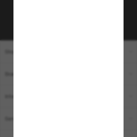
sur votre prochain achat ? Abonnez-vous à notre
newsletter. *Les CGV s’appliquent.
Sabonner!
Shopping en ligne
Brands
Informations
Service Client