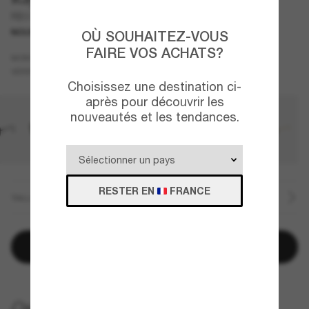
RB3755
NOUVEAUTÉ
OÙ SOUHAITEZ-VOUS
FAIRE VOS ACHATS?
Or
MONTURE
Brun
VERRES
Choisissez une destination ci-
après pour découvrir les
nouveautés et les tendances.
RESTER EN
FRANCE
TAILLE
Ajouter au panier
LIVRAISON À DOMICILE GRATUITE