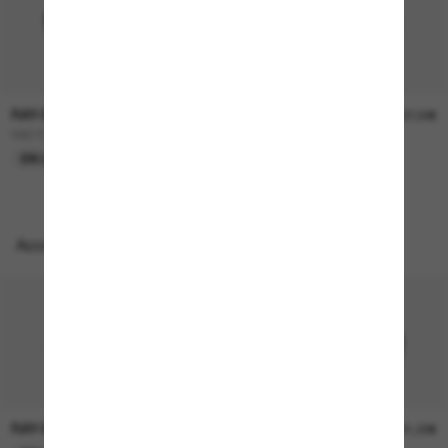
RAY-BAN
RAY-BAN
157,00€
207,00€
RB3724D
BOYFRIEND Two
EN LIGNE SEULEMENT
EN LIGNE SEULEMENT
Accessoires parfaits
RAY-BAN
RAY-BAN
21,00€
21,00€