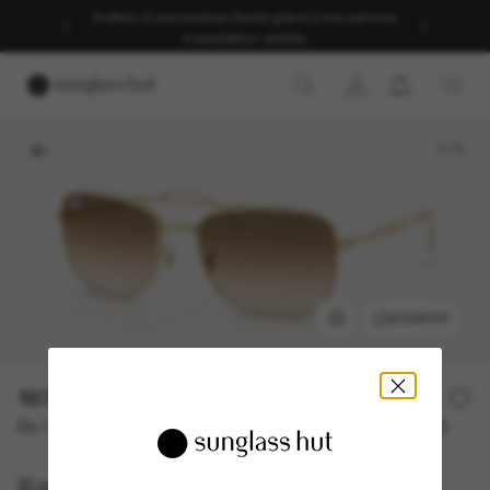
Profitez d’une livraison fluide grâce à nos services
d’expédition dédiés.
1
/
5
ESSAYER
167,00€
Ou 3 versements à partir de
TAEG 0% avec
55,67 €
Ray-Ban