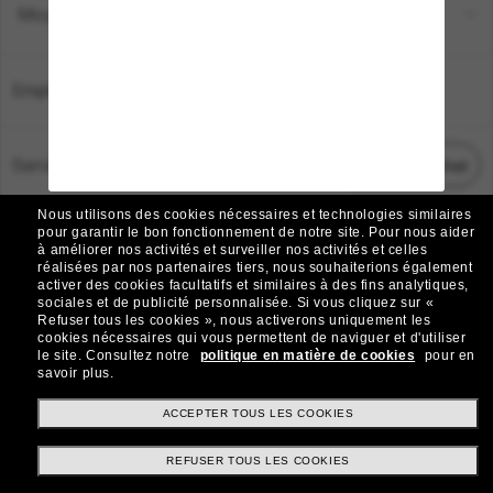
Moyens de paiement
Emplacement:
France
Service Client
Démarrez le chat
Nous utilisons des cookies nécessaires et technologies similaires
TOUS DROITS RÉSERVÉS © 2026 SUNGLASS HUT.
pour garantir le bon fonctionnement de notre site.
Pour nous aider
à améliorer nos activités et surveiller nos activités et celles
Les photos et images sur le site sont publiées à des fins d`illustration.
réalisées par nos partenaires tiers, nous souhaiterions également
activer des cookies facultatifs et similaires à des fins analytiques,
|
|
Avis sur les cookies
Politique de confidentialité
sociales et de publicité personnalisée.
Si vous cliquez sur «
Refuser tous les cookies », nous activerons uniquement les
cookies nécessaires qui vous permettent de naviguer et d'utiliser
|
|
le site.
Consultez notre
politique en matière de cookies
pour en
Conditions Générales
AdChoices
savoir plus.
Do Not Sell My Personal Information
ACCEPTER TOUS LES COOKIES
REFUSER TOUS LES COOKIES
Autres sites du Groupe