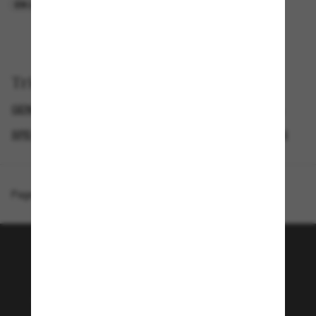
EN LIGNE SEULEMENT
EN LIGNE SEULEMENT
Trier par
GENDER
SEMAINE DU BLACK FRIDAY : JUSQU'À -50 %
SPECIALDEALS
LUNETTES DE SOLEIL DE CRÉATEURS
Page d'accueil
/
Ray-Ban
/
RB3755
Rejoignez la communauté
Sunglass Hut!
Envie de profiter d’événements VIP, de sélections
exclusives et d’offres comme 10 € de réduction*