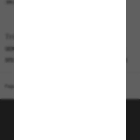
EN LIGNE SEULEMENT
EN LIGNE SEULEMENT
Trier par
GENDER
SEMAINE DU BLACK FRIDAY : JUSQU'À -50 %
SPECIALDEALS
LUNETTES DE SOLEIL DE CRÉATEURS
Page d'accueil
/
Ray-Ban
/
RB3750
Rejoignez la communauté
Sunglass Hut!
Envie de profiter d’événements VIP, de sélections
exclusives et d’offres comme 10 € de réduction*