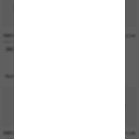
RAY-BAN
RAY-BAN
157,00€
207,00€
RB3724D
BOYFRIEND Two
EN LIGNE SEULEMENT
EN LIGNE SEULEMENT
Accessoires parfaits
RAY-BAN
RAY-BAN
21,00€
21,00€