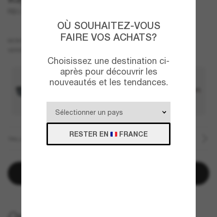
RB3750
OÙ SOUHAITEZ-VOUS
FAIRE VOS ACHATS?
Gris
MONTURE
Gris
VERRES
Choisissez une destination ci-
après pour découvrir les
nouveautés et les tendances.
RESTER EN
FRANCE
TAILLE
Ajouter au panier
LIVRAISON À DOMICILE GRATUITE