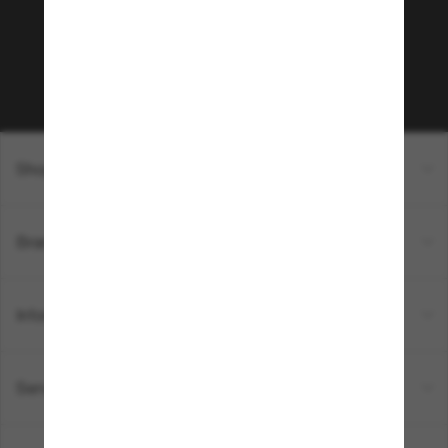
sur votre prochain achat ? Abonnez-vous à notre
newsletter. *Les CGV s’appliquent.
Sabonner!
Shopping en ligne
Brands
Informations
Service Client