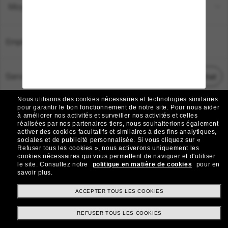
Moyens de paiement
Emplacement:
France
Service Client
Démarrez le chat
Nous utilisons des cookies nécessaires et technologies similaires
TOUS DROITS RÉSERVÉS © 2026 SUNGLASS HUT.
pour garantir le bon fonctionnement de notre site.
Pour nous aider
à améliorer nos activités et surveiller nos activités et celles
Les photos et images sur le site sont publiées à des fins d`illustration.
réalisées par nos partenaires tiers, nous souhaiterions également
activer des cookies facultatifs et similaires à des fins analytiques,
|
|
Avis sur les cookies
Politique de confidentialité
sociales et de publicité personnalisée.
Si vous cliquez sur «
Refuser tous les cookies », nous activerons uniquement les
cookies nécessaires qui vous permettent de naviguer et d'utiliser
|
|
le site.
Consultez notre
politique en matière de cookies
pour en
Conditions Générales
AdChoices
savoir plus.
Do Not Sell My Personal Information
ACCEPTER TOUS LES COOKIES
REFUSER TOUS LES COOKIES
Autres sites du Groupe