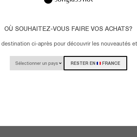
OÙ SOUHAITEZ-VOUS FAIRE VOS ACHATS?
destination ci-après pour découvrir les nouveautés e
RESTER EN
FRANCE
207,00€
RAY-BAN
o
RB4260D
EN LIGNE SEULEMENT