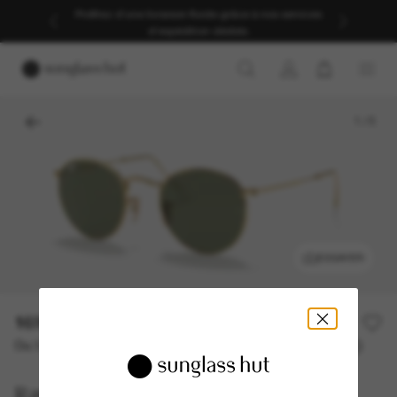
Profitez d’une livraison fluide grâce à nos services
d’expédition dédiés.
1
/
5
ESSAYER
169,00€
Ou 3 versements à partir de
TAEG 0% avec
56,33 €
Ray-Ban