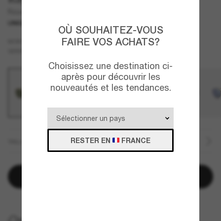
Round Flat Lenses
UNIQUEMENT EN LIGNE
OÙ SOUHAITEZ-VOUS
FAIRE VOS ACHATS?
Or
MONTURE
Vert
VERRES
Choisissez une destination ci-
après pour découvrir les
nouveautés et les tendances.
RESTER EN
FRANCE
TAILLE
Ajouter au panier
LIVRAISON À DOMICILE GRATUITE