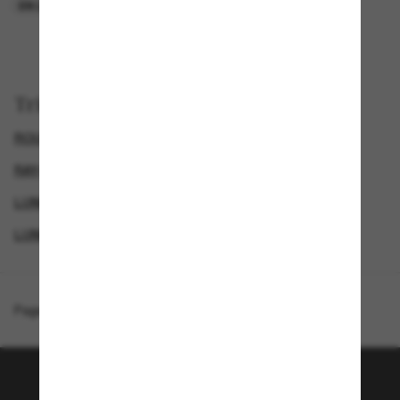
EN LIGNE SEULEMENT
EN LIGNE SEULEMENT
Trier par
ROUND SUNGLASSES
RAY-BAN LUNETTES DE SOLEIL HOMME
LUNETTES DE SOLEIL ICONIQUES
LUNETTES DE SOLEIL DE CRÉATEURS
Page d'accueil
/
Ray-Ban
/
Round Flat Lenses
Rejoignez la communauté