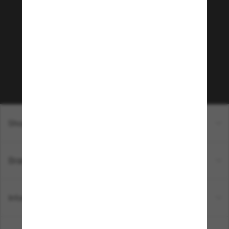
Sunglass Hut!
Envie de profiter d’événements VIP, de sélections
exclusives et d’offres comme 10 € de réduction*
sur votre prochain achat ? Abonnez-vous à notre
newsletter. *Les CGV s’appliquent.
Sabonner!
Shopping en ligne
Brands
Informations