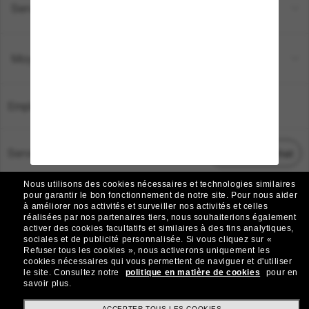
Service Client
Moyens de paiement
Emplacement:
France
Service Client
Démarrez le chat
Nous utilisons des cookies nécessaires et technologies similaires
TOUS DROITS RÉSERVÉS © 2026 SUNGLASS HUT.
pour garantir le bon fonctionnement de notre site.
Pour nous aider
à améliorer nos activités et surveiller nos activités et celles
Les photos et images sur le site sont publiées à des fins d`illustration.
réalisées par nos partenaires tiers, nous souhaiterions également
activer des cookies facultatifs et similaires à des fins analytiques,
|
|
Avis sur les cookies
Politique de confidentialité
sociales et de publicité personnalisée.
Si vous cliquez sur «
Refuser tous les cookies », nous activerons uniquement les
cookies nécessaires qui vous permettent de naviguer et d'utiliser
|
|
le site.
Consultez notre
politique en matière de cookies
pour en
Conditions Générales
AdChoices
savoir plus.
ACCEPTER TOUS LES COOKIES