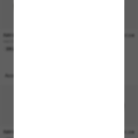
RAY-BAN
RAY-BAN
157,00€
207,00€
RB3724D
BOYFRIEND Two
EN LIGNE SEULEMENT
EN LIGNE SEULEMENT
Accessoires parfaits
RAY-BAN
RAY-BAN
21,00€
21,00€