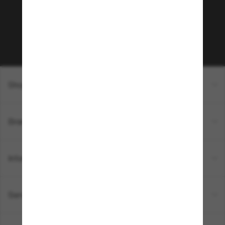
sur votre prochain achat ? Abonnez-vous à notre
newsletter. *Les CGV s’appliquent.
Sabonner!
Shopping en ligne
Brands
Informations
Service Client