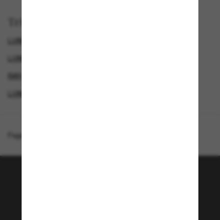
Trier par
LUNETTES DE SOLEIL POLARISANTES POUR HOMME
LUNETTES DE SOLEIL ICONIQUES
RAY-BAN LUNETTES DE SOLEIL HOMME
LUNETTES DE SOLEIL POLARISANTES
Page d'accueil
/
Ray-Ban
/
Olympian I Deluxe
Rejoignez la communauté
Sunglass Hut!
Envie de profiter d’événements VIP, de sélections
exclusives et d’offres comme 10 € de réduction*