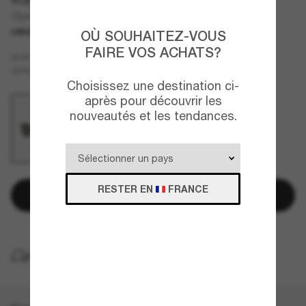
Olympian I Deluxe
UNIQUEMENT EN LIGNE
OÙ SOUHAITEZ-VOUS
FAIRE VOS ACHATS?
Noir
MONTURE
Vert
Polarisant
VERRES
Choisissez une destination ci-
après pour découvrir les
nouveautés et les tendances.
RESTER EN
FRANCE
Ajouter au panier
LIVRAISON À DOMICILE GRATUITE