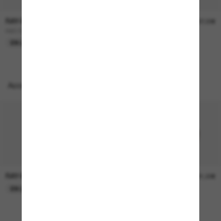
RAY-BAN
RAY-BAN
157,00€
207,00€
RB3724D
BOYFRIEND Two
EN LIGNE SEULEMENT
EN LIGNE SEULEMENT
Accessoires parfaits
RAY-BAN
RAY-BAN
21,00€
21,00€
EN LIGNE SEULEMENT
EN LIGNE SEULEMENT