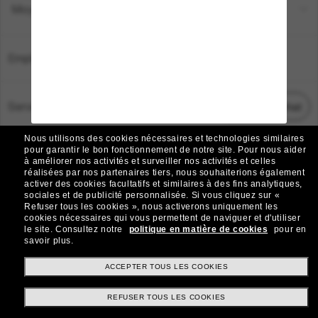
Moyens de paiement
Emplacement:
France
Service Client
Démarrez le chat
Nous utilisons des cookies nécessaires et technologies similaires
TOUS DROITS RÉSERVÉS © 2026 SUNGLASS HUT.
pour garantir le bon fonctionnement de notre site.
Pour nous aider
à améliorer nos activités et surveiller nos activités et celles
Les photos et images sur le site sont publiées à des fins d`illustration.
réalisées par nos partenaires tiers, nous souhaiterions également
activer des cookies facultatifs et similaires à des fins analytiques,
|
|
Avis sur les cookies
Politique de confidentialité
sociales et de publicité personnalisée.
Si vous cliquez sur «
Refuser tous les cookies », nous activerons uniquement les
cookies nécessaires qui vous permettent de naviguer et d'utiliser
|
|
le site.
Consultez notre
politique en matière de cookies
pour en
Conditions Générales
AdChoices
savoir plus.
Do Not Sell My Personal Information
ACCEPTER TOUS LES COOKIES
REFUSER TOUS LES COOKIES
Autres sites du Groupe