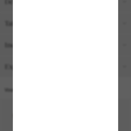
Détails du produit
Tailles et ajustements
Inclus avec votre commande
Expédition et retour gratuits
Vous pourriez aussi aimer