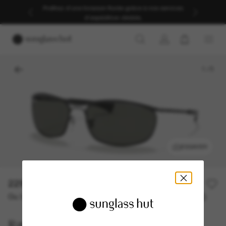
Profitez d’une livraison fluide grâce à nos services
d’expédition dédiés.
1
/
5
ESSAYER
229,00€
Ou 3 versements à partir de
TAEG 0% avec
76,33 €
Ray-Ban