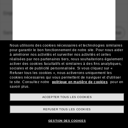
Emplacement:
France
Service Client
Démarrez le chat
Nous utilisons des cookies nécessaires et technologies similaires
TOUS DROITS RÉSERVÉS © 2026 SUNGLASS HUT.
pour garantir le bon fonctionnement de notre site.
Pour nous aider
à améliorer nos activités et surveiller nos activités et celles
Les photos et images sur le site sont publiées à des fins d`illustration.
réalisées par nos partenaires tiers, nous souhaiterions également
activer des cookies facultatifs et similaires à des fins analytiques,
|
|
Avis sur les cookies
Politique de confidentialité
sociales et de publicité personnalisée.
Si vous cliquez sur «
Refuser tous les cookies », nous activerons uniquement les
cookies nécessaires qui vous permettent de naviguer et d'utiliser
|
|
le site.
Consultez notre
politique en matière de cookies
pour en
Conditions Générales
AdChoices
savoir plus.
Do Not Sell My Personal Information
ACCEPTER TOUS LES COOKIES
REFUSER TOUS LES COOKIES
Autres sites du Groupe
GESTION DES COOKIES