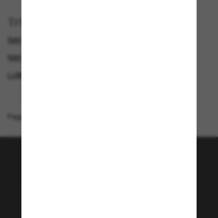
Trier par
RAY-BAN LUNETTES DE SOLEIL HOMME
RAY-BAN LUNETTES DE SOLEIL FEMME
LUNETTES DE SOLEIL FEMME
RAY-BAN LUNETTE
Page d'accueil
/
Ray-Ban
/
Outdoorsman
Rejoignez la communauté
Sunglass Hut!
Envie de profiter d’événements VIP, de sélections
exclusives et d’offres comme 10 € de réduction*
sur votre prochain achat ? Abonnez-vous à notre
newsletter. *Les CGV s’appliquent.