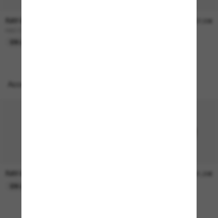
RAY-BAN
RAY-BAN
157,00€
207,00€
RB3724D
BOYFRIEND Two
EN LIGNE SEULEMENT
EN LIGNE SEULEMENT
Accessoires parfaits
RAY-BAN
RAY-BAN
21,00€
21,00€
EN LIGNE SEULEMENT
EN LIGNE SEULEMENT