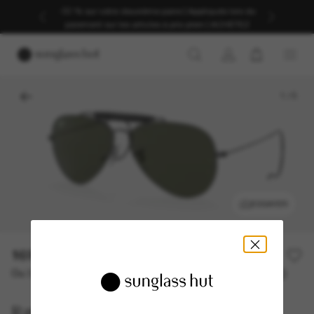
-30 % sur votre deuxième paire | Appliqués lors du
paiement sur les articles à prix plein | ACHETEZ
1
/
5
ESSAYER
169,00€
Ou 3 versements à partir de
TAEG 0% avec
56,33 €
Ray-Ban