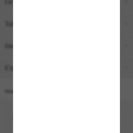
Détails du produit
Tailles et ajustements
Inclus avec votre commande
Expédition et retour gratuits
Vous pourriez aussi aimer