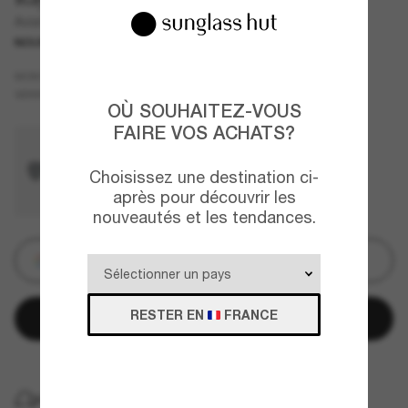
Aviator Classic Summer Capsule
NOUVEAUTÉ
Gris
MONTURE
Orange
VERRES
OÙ SOUHAITEZ-VOUS
FAIRE VOS ACHATS?
Choisissez une destination ci-
après pour découvrir les
nouveautés et les tendances.
Personnalisez
RESTER EN
FRANCE
Ajouter au panier
LIVRAISON À DOMICILE GRATUITE