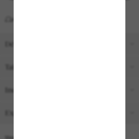
LIVRAISON À DOMICILE GRATUITE
Détails du produit
Tailles et ajustements
Inclus avec votre commande
Expédition et retour gratuits
Vous pourriez aussi aimer