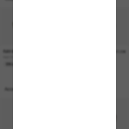
RAY-BAN
RAY-BAN
157,00€
207,00€
RB3724D
BOYFRIEND Two
EN LIGNE SEULEMENT
EN LIGNE SEULEMENT
Accessoires parfaits