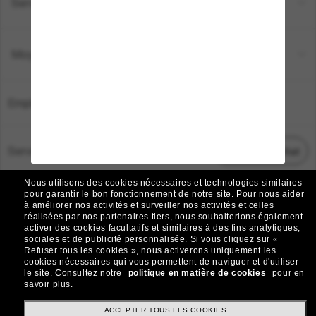
Service Client
Moyens de paiement
Emplacement:
France
Service Client
Démarrez le chat
Nous utilisons des cookies nécessaires et technologies similaires
TOUS DROITS RÉSERVÉS © 2026 SUNGLASS HUT.
pour garantir le bon fonctionnement de notre site.
Pour nous aider
à améliorer nos activités et surveiller nos activités et celles
Les photos et images sur le site sont publiées à des fins d`illustration.
réalisées par nos partenaires tiers, nous souhaiterions également
activer des cookies facultatifs et similaires à des fins analytiques,
|
|
Avis sur les cookies
Politique de confidentialité
sociales et de publicité personnalisée.
Si vous cliquez sur «
Refuser tous les cookies », nous activerons uniquement les
cookies nécessaires qui vous permettent de naviguer et d'utiliser
|
|
le site.
Consultez notre
politique en matière de cookies
pour en
Conditions Générales
AdChoices
savoir plus.
Do Not Sell My Personal Information
ACCEPTER TOUS LES COOKIES