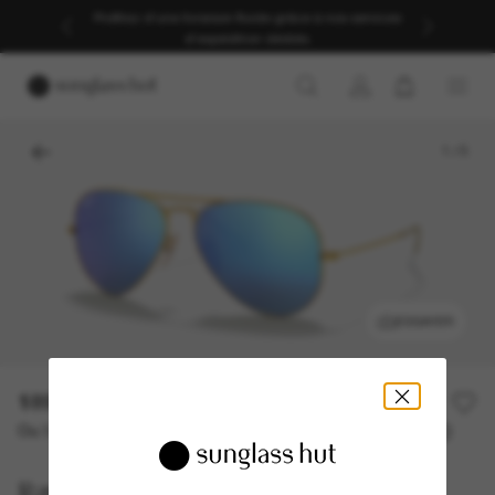
Profitez d’une livraison fluide grâce à nos services
d’expédition dédiés.
1
/
5
ESSAYER
189,00€
Ou 3 versements à partir de
TAEG 0% avec
63,00 €
Ray-Ban