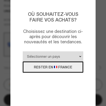
Aviator Flash Lenses
UNIQUEMENT EN LIGNE
OÙ SOUHAITEZ-VOUS
FAIRE VOS ACHATS?
Or
MONTURE
Classiques
VERRES
Choisissez une destination ci-
après pour découvrir les
nouveautés et les tendances.
RESTER EN
FRANCE
TAILLE
Personnalisez
Ajouter au panier