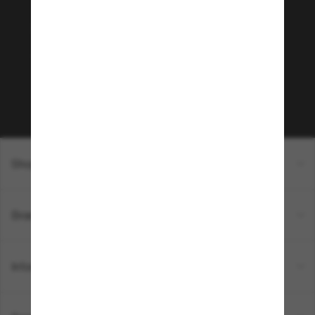
Sunglass Hut!
Envie de profiter d’événements VIP, de sélections
exclusives et d’offres comme 10 € de réduction*
sur votre prochain achat ? Abonnez-vous à notre
newsletter. *Les CGV s’appliquent.
Sabonner!
Shopping en ligne
Brands
Informations