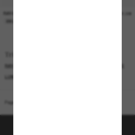
RAY-BAN
RAY-BAN
21,00€
21,00€
EN LIGNE SEULEMENT
EN LIGNE SEULEMENT
Trier par
RAY-BAN AVIATOR
RAY-BAN REMIX
RAY-BAN LUNETTE
LUNETTES DE SOLEIL DE CRÉATEURS
Page d'accueil
/
Ray-Ban
/
Aviator Flash Lenses
Rejoignez la communauté