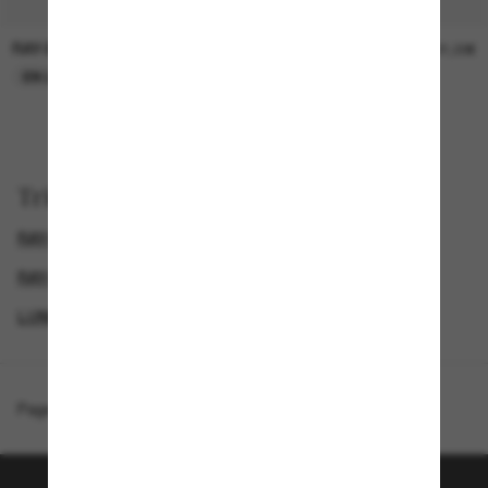
RAY-BAN
RAY-BAN
21,00€
21,00€
EN LIGNE SEULEMENT
EN LIGNE SEULEMENT
Trier par
RAY-BAN AVIATOR
RAY-BAN REMIX
RAY-BAN LUNETTES DE SOLEIL HOMME
LUNETTES DE SOLEIL POLARISANTES
Page d'accueil
/
Ray-Ban
/
Aviator Gradient