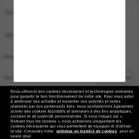
Service Client
Moyens de paiement
Emplacement:
France
Service Client
Démarrez le chat
Nous utilisons des cookies nécessaires et technologies similaires
TOUS DROITS RÉSERVÉS © 2026 SUNGLASS HUT.
pour garantir le bon fonctionnement de notre site.
Pour nous aider
à améliorer nos activités et surveiller nos activités et celles
Les photos et images sur le site sont publiées à des fins d`illustration.
réalisées par nos partenaires tiers, nous souhaiterions également
activer des cookies facultatifs et similaires à des fins analytiques,
|
|
Avis sur les cookies
Politique de confidentialité
sociales et de publicité personnalisée.
Si vous cliquez sur «
Refuser tous les cookies », nous activerons uniquement les
cookies nécessaires qui vous permettent de naviguer et d'utiliser
|
|
le site.
Consultez notre
politique en matière de cookies
pour en
Conditions Générales
AdChoices
savoir plus.