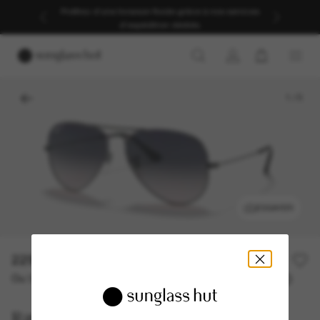
Profitez d’une livraison fluide grâce à nos services
d’expédition dédiés.
1
/
5
ESSAYER
229,00€
Ou 3 versements à partir de
TAEG 0% avec
76,33 €
Ray-Ban