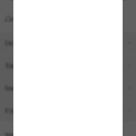
LIVRAISON À DOMICILE GRATUITE
Détails du produit
Tailles et ajustements
Inclus avec votre commande
Expédition et retour gratuits
Vous pourriez aussi aimer