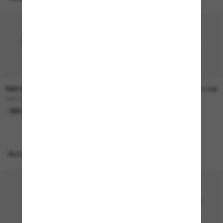
RAY-BAN
RAY-BAN
157,00€
207,00€
RB3724D
BOYFRIEND Two
EN LIGNE SEULEMENT
EN LIGNE SEULEMENT
Accessoires parfaits