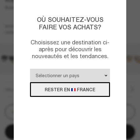
Aviator Gradient
OÙ SOUHAITEZ-VOUS
Gris
FAIRE VOS ACHATS?
MONTURE
Bleu
Polarisant
VERRES
Choisissez une destination ci-
après pour découvrir les
nouveautés et les tendances.
RESTER EN
FRANCE
TAILLE
Personnalisez
Ajouter au panier