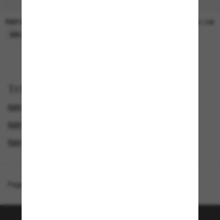
RAY-BAN
RAY-BAN
21,00€
21,00€
EN LIGNE SEULEMENT
EN LIGNE SEULEMENT
Trier par
RAY-BAN REMIX
RAY-BAN AVIATOR
RAY-BAN LUNETTES DE SOLEIL FEMME
RAY-BAN LUNETTE
Page d'accueil
/
Ray-Ban
/
Aviator Classic