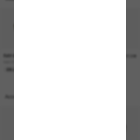
RAY-BAN
RAY-BAN
157,00€
207,00€
RB3724D
BOYFRIEND Two
EN LIGNE SEULEMENT
EN LIGNE SEULEMENT
Accessoires parfaits