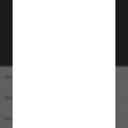
Rejoignez la communauté
Sunglass Hut!
Envie de profiter d’événements VIP, de sélections
exclusives et d’offres comme 10 € de réduction*
sur votre prochain achat ? Abonnez-vous à notre
newsletter. *Les CGV s’appliquent.
Sabonner!
Shopping en ligne
Brands
Informations