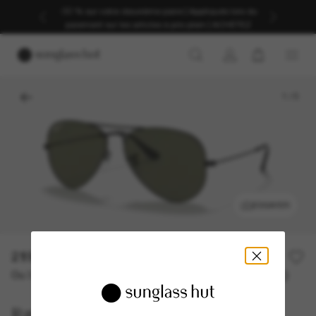
-30 % sur votre deuxième paire | Appliqués lors du
paiement sur les articles à prix plein | ACHETEZ
1
/
5
ESSAYER
219,00€
Ou 3 versements à partir de
TAEG 0% avec
73,00 €
Ray-Ban