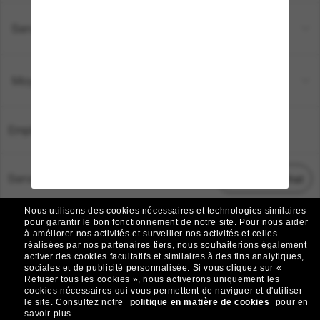
Service Client
Moyens de paiement
Emplacement:
France
Service Client
Démarrez le chat
Nous utilisons des cookies nécessaires et technologies similaires
TOUS DROITS RÉSERVÉS © 2026 SUNGLASS HUT.
pour garantir le bon fonctionnement de notre site.
Pour nous aider
à améliorer nos activités et surveiller nos activités et celles
Les photos et images sur le site sont publiées à des fins d`illustration.
réalisées par nos partenaires tiers, nous souhaiterions également
activer des cookies facultatifs et similaires à des fins analytiques,
|
|
Avis sur les cookies
Politique de confidentialité
sociales et de publicité personnalisée.
Si vous cliquez sur «
Refuser tous les cookies », nous activerons uniquement les
cookies nécessaires qui vous permettent de naviguer et d'utiliser
|
|
le site.
Consultez notre
politique en matière de cookies
pour en
Conditions Générales
AdChoices
savoir plus.