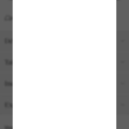
LIVRAISON À DOMICILE GRATUITE
Détails du produit
Tailles et ajustements
Inclus avec votre commande
Expédition et retour gratuits
Vous pourriez aussi aimer