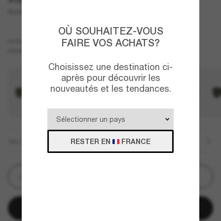
Aviator Classic
OÙ SOUHAITEZ-VOUS
Noir
FAIRE VOS ACHATS?
MONTURE
Vert
Polarisant
VERRES
Choisissez une destination ci-
après pour découvrir les
nouveautés et les tendances.
RESTER EN
FRANCE
TAILLE
Personnalisez
Ajouter au panier