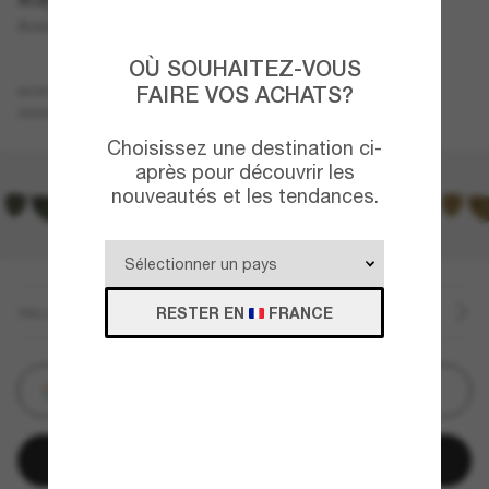
Aviator Classic
OÙ SOUHAITEZ-VOUS
Or
FAIRE VOS ACHATS?
MONTURE
Vert
Polarisant
VERRES
Choisissez une destination ci-
après pour découvrir les
nouveautés et les tendances.
RESTER EN
FRANCE
TAILLE
Personnalisez
Ajouter au panier