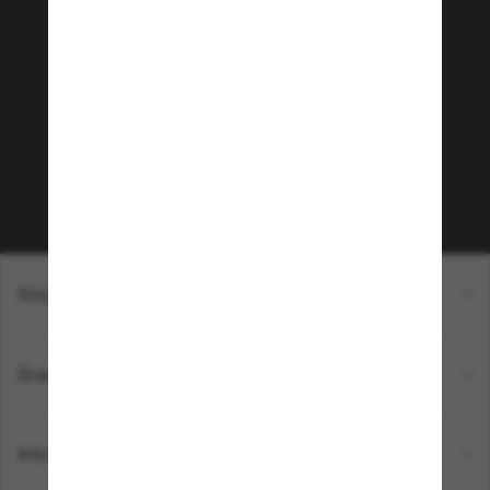
Rejoignez la communauté
Sunglass Hut!
Envie de profiter d’événements VIP, de sélections
exclusives et d’offres comme 10 € de réduction*
sur votre prochain achat ? Abonnez-vous à notre
newsletter. *Les CGV s’appliquent.
Sabonner!
Shopping en ligne
Brands
Informations