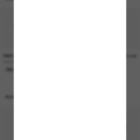
RAY-BAN
RAY-BAN
157,00€
207,00€
RB3724D
BOYFRIEND Two
EN LIGNE SEULEMENT
EN LIGNE SEULEMENT
Accessoires parfaits