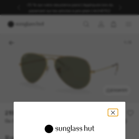
Profitez d’une livraison fluide grâce à nos services
d’expédition dédiés.
1
/
5
ESSAYER
219,00€
Ou 3 versements à partir de
TAEG 0% avec
73,00 €
Ray-Ban