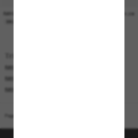
RAY-BAN
RAY-BAN
21,00€
21,00€
EN LIGNE SEULEMENT
EN LIGNE SEULEMENT
Trier par
RAY-BAN REMIX
RAY-BAN AVIATOR
RAY-BAN LUNETTES DE SOLEIL FEMME
RAY-BAN LUNETTE
Page d'accueil
/
Ray-Ban
/
Aviator Classic