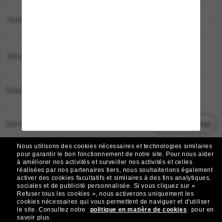
Service Client
Moyens de paiement
Emplacement:
France
Service Client
Démarrez le chat
Nous utilisons des cookies nécessaires et technologies similaires
TOUS DROITS RÉSERVÉS © 2026 SUNGLASS HUT.
pour garantir le bon fonctionnement de notre site.
Pour nous aider
à améliorer nos activités et surveiller nos activités et celles
Les photos et images sur le site sont publiées à des fins d`illustration.
réalisées par nos partenaires tiers, nous souhaiterions également
activer des cookies facultatifs et similaires à des fins analytiques,
|
|
Avis sur les cookies
Politique de confidentialité
sociales et de publicité personnalisée.
Si vous cliquez sur «
Refuser tous les cookies », nous activerons uniquement les
cookies nécessaires qui vous permettent de naviguer et d'utiliser
|
|
le site.
Consultez notre
politique en matière de cookies
pour en
Conditions Générales
AdChoices
savoir plus.