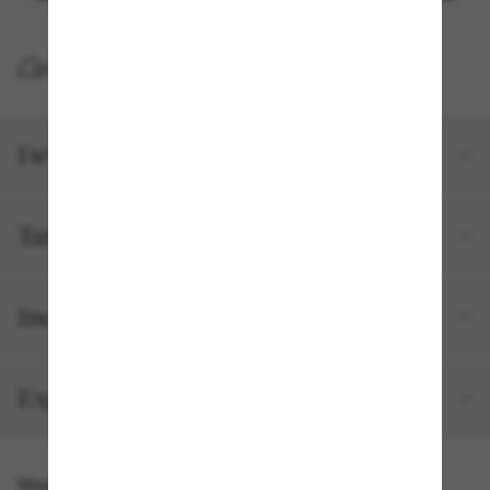
LIVRAISON À DOMICILE GRATUITE
Détails du produit
Tailles et ajustements
Inclus avec votre commande
Expédition et retour gratuits
Vous pourriez aussi aimer