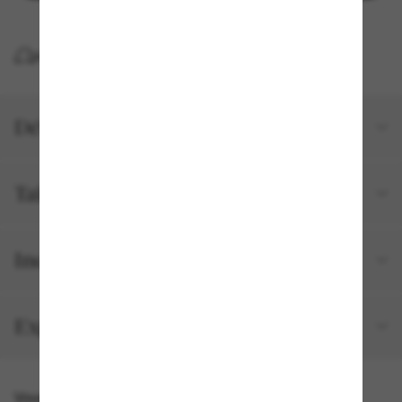
LIVRAISON À DOMICILE GRATUITE
Détails du produit
Tailles et ajustements
Inclus avec votre commande
Expédition et retour gratuits
Vous pourriez aussi aimer