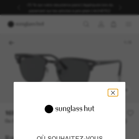
Profitez d’une livraison fluide grâce à nos services
d’expédition dédiés.
1
/
5
ESSAYER
169,00€
Ou 3 versements à partir de
TAEG 0% avec
56,33 €
Ray-Ban
OÙ SOUHAITEZ-VOUS