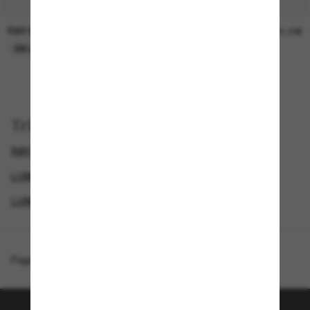
RAY-BAN
RAY-BAN
21,00€
21,00€
EN LIGNE SEULEMENT
EN LIGNE SEULEMENT
Trier par
RAY-BAN CLUBMASTER
RAY-BAN LUNETTE
LUNETTES DE SOLEIL FEMME
LUNETTES DE SOLEIL ICONIQUES
Page d'accueil
/
Ray-Ban
/
Clubmaster Classic