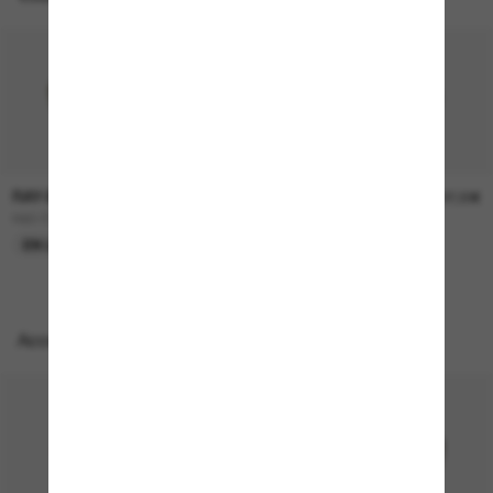
RAY-BAN
RAY-BAN
157,00€
207,00€
RB3724D
BOYFRIEND Two
EN LIGNE SEULEMENT
EN LIGNE SEULEMENT
Accessoires parfaits