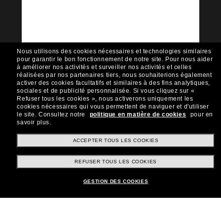
Rejoignez la communauté
Sunglass Hut!
Envie de profiter d’événements VIP, de sélections
exclusives et d’offres comme 10 € de réduction*
Nous utilisons des cookies nécessaires et technologies similaires
sur votre prochain achat ? Abonnez-vous à notre
pour garantir le bon fonctionnement de notre site.
Pour nous aider
newsletter. *Les CGV s’appliquent.
à améliorer nos activités et surveiller nos activités et celles
réalisées par nos partenaires tiers, nous souhaiterions également
Sabonner!
activer des cookies facultatifs et similaires à des fins analytiques,
sociales et de publicité personnalisée.
Si vous cliquez sur «
Refuser tous les cookies », nous activerons uniquement les
cookies nécessaires qui vous permettent de naviguer et d'utiliser
le site.
Consultez notre
politique en matière de cookies
pour en
savoir plus.
Shopping en ligne
ACCEPTER TOUS LES COOKIES
REFUSER TOUS LES COOKIES
Brands
Ajouter au panier
GESTION DES COOKIES
Informations