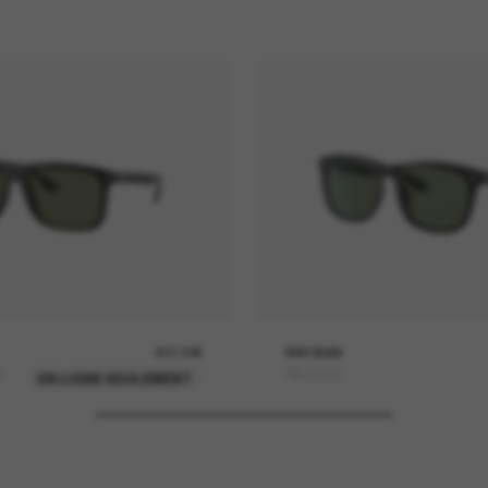
207,00€
RAY-BAN
o
RB4260D
EN LIGNE SEULEMENT