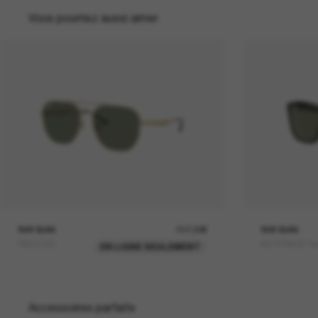
Vous pourriez aussi aimer
RAY-BAN
157,00€
RAY-BAN
RB3724D
BOYFRIEND Tw
EN LIGNE SEULEMENT
Accessoires parfaits