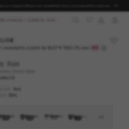
ans un magasin
Obtenir de l’aide
Statut de la commande
Nos services
FR
RE CHANCE – JUSQU'À -50%
0,00€
3 versements à partir de
TAEG 0% avec
66,67 €
ay-Ban
orama Street Neat
UVEAUTÉ
Noir
NTURE
Bleu
RES
+4