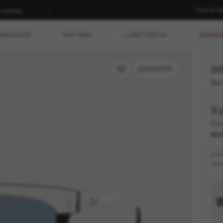
Trouver d
n dédiés.
MARQUES
RAY-BAN
LUNETTES IA
DERNIÈ
20
ESSAYER
Ou 
R
Bal
NO
MO
VER