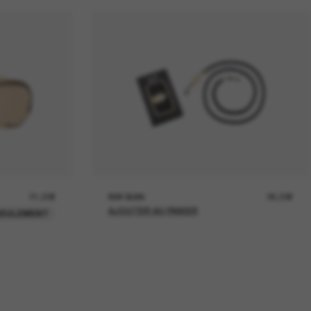
21,00€
RAY-BAN
26,00€
AJOUTER AU PANIER
SEULEMENT