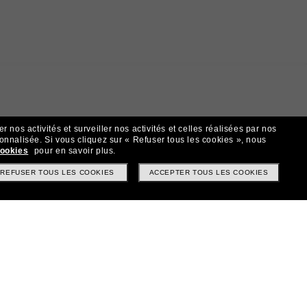
 nos activités et surveiller nos activités et celles réalisées par nos
sonnalisée.
Si vous cliquez sur « Refuser tous les cookies », nous
cookies
pour en savoir plus.
t!
REFUSER TOUS LES COOKIES
ACCEPTER TOUS LES COOKIES
? Abonnez-vous à notre newsletter. *Les CGV s’appliquent.