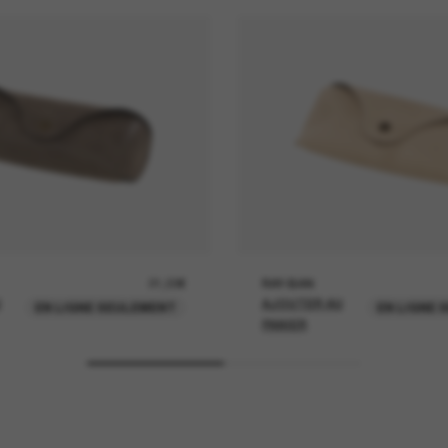
21,00€
RAY-BAN
U
AJOUTER AU
EN LIGNE SEULEMENT
EN LIGNE 
PANIER