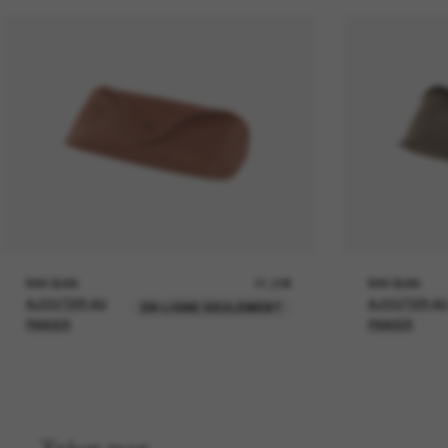
RAY-BAN
21,00€
RAY-BAN
AJOUTER AU
AJOUTER A
EN LIGNE SEULEMENT
PANIER
PANIER