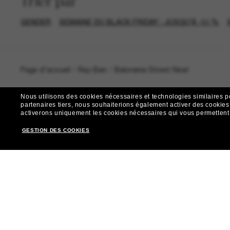
Trier par
GENDER
SEMAINE DU BLACK FRIDAY : JUSQU'À -50 %
Page d'accueil
/
Ray-Ban
/
Balorama Street Neat
Nous utilisons des cookies nécessaires et technologies similaires p
partenaires tiers, nous souhaiterions également activer des cookies f
activerons uniquement les cookies nécessaires qui vous permettent de
R
GESTION DES COOKIES
Envie de profiter d’événements VIP, de sélections exclus