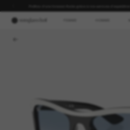
Profitez d’une livraison fluide grâce à nos services d’expéditio
FEMME
HOMME