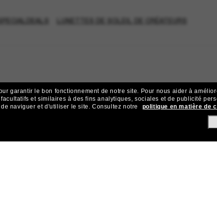
SPECIALDEALS
LUNETTES DE SOLEIL DE CRÉATEURS
our garantir le bon fonctionnement de notre site.
Pour nous aider à améliorer
acultatifs et similaires à des fins analytiques, sociales et de publicité per
 naviguer et d'utiliser le site.
Consultez notre
politique en matière de 
ejoignez la communauté Sunglass Hu
ives et d’offres comme 10 € de réduction* sur votre prochain achat 
Sabonner!