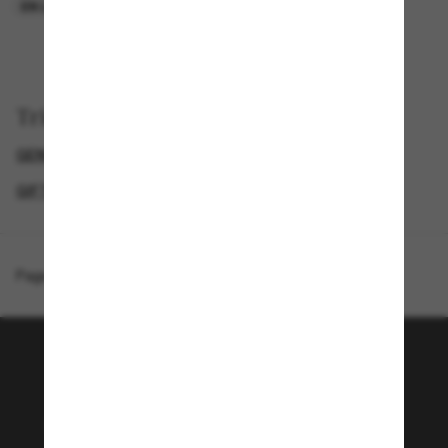
EN LIGNE SEULEMENT
EN LIGNE SEULEMENT
Trier par
GENDER
LUNETTES DE SOLEIL DE CRÉATEURS
GIFT GUIDE
SPECIALDEALS
Page d'accueil
/
Ray-Ban
/
Raimond
Rejoignez la communauté
Sunglass Hut!
Envie de profiter d’événements VIP, de sélections
exclusives et d’offres comme 10 € de réduction*