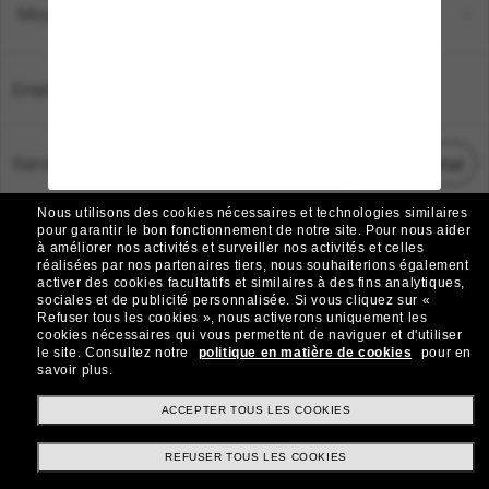
Moyens de paiement
Emplacement:
France
Service Client
Démarrez le chat
Nous utilisons des cookies nécessaires et technologies similaires
TOUS DROITS RÉSERVÉS © 2026 SUNGLASS HUT.
pour garantir le bon fonctionnement de notre site.
Pour nous aider
à améliorer nos activités et surveiller nos activités et celles
Les photos et images sur le site sont publiées à des fins d`illustration.
réalisées par nos partenaires tiers, nous souhaiterions également
activer des cookies facultatifs et similaires à des fins analytiques,
|
|
Avis sur les cookies
Politique de confidentialité
sociales et de publicité personnalisée.
Si vous cliquez sur «
Refuser tous les cookies », nous activerons uniquement les
cookies nécessaires qui vous permettent de naviguer et d'utiliser
|
|
le site.
Consultez notre
politique en matière de cookies
pour en
Conditions Générales
AdChoices
savoir plus.
Do Not Sell My Personal Information
ACCEPTER TOUS LES COOKIES
REFUSER TOUS LES COOKIES
Autres sites du Groupe