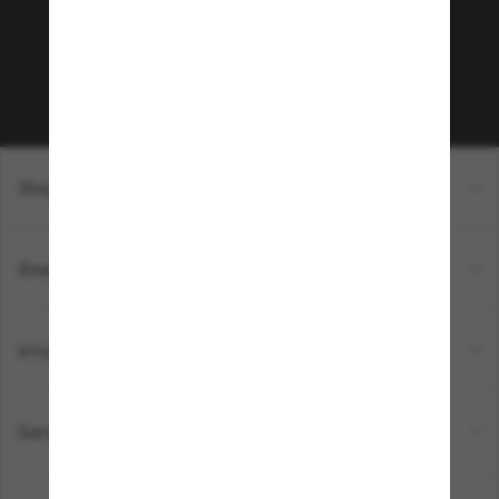
sur votre prochain achat ? Abonnez-vous à notre
newsletter. *Les CGV s’appliquent.
Sabonner!
Shopping en ligne
Brands
Informations
Service Client