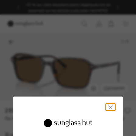
-30 % sur votre deuxième paire | Appliqués lors du
paiement sur les articles à prix plein | ACHETEZ
1
/
5
ESSAYER
219,00€
Ou 3 versements à partir de
TAEG 0% avec
73,00 €
Ray-Ban