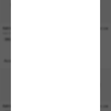
RAY-BAN
RAY-BAN
157,00€
207,00€
RB3724D
BOYFRIEND Two
EN LIGNE SEULEMENT
EN LIGNE SEULEMENT
Accessoires parfaits
RAY-BAN
RAY-BAN
21,00€
21,00€