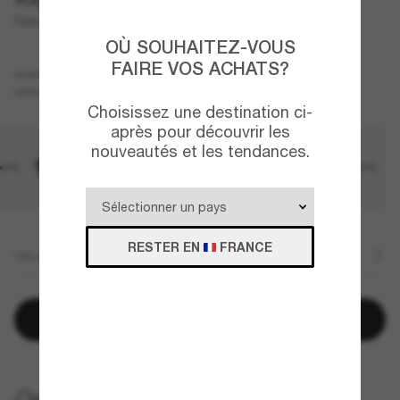
Raimond
OÙ SOUHAITEZ-VOUS
FAIRE VOS ACHATS?
Écaille
MONTURE
Brun
Polarisant
VERRES
Choisissez une destination ci-
après pour découvrir les
nouveautés et les tendances.
RESTER EN
FRANCE
TAILLE
Ajouter au panier
LIVRAISON À DOMICILE GRATUITE