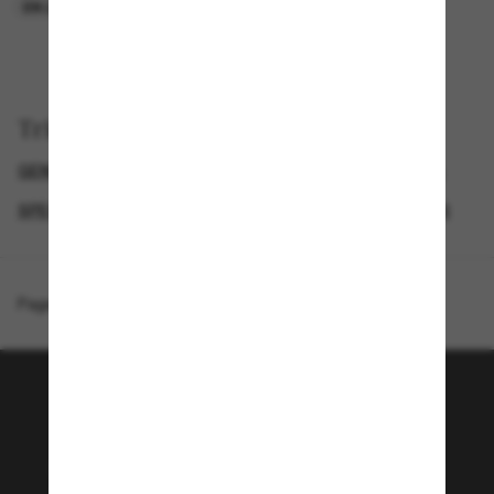
EN LIGNE SEULEMENT
EN LIGNE SEULEMENT
Trier par
GENDER
SEMAINE DU BLACK FRIDAY : JUSQU'À -50 %
SPECIALDEALS
LUNETTES DE SOLEIL DE CRÉATEURS
Page d'accueil
/
Ray-Ban
/
Raimond
Rejoignez la communauté
Sunglass Hut!
Envie de profiter d’événements VIP, de sélections
exclusives et d’offres comme 10 € de réduction*