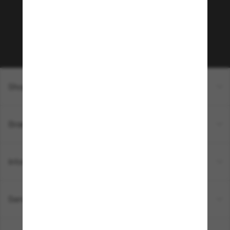
sur votre prochain achat ? Abonnez-vous à notre
newsletter. *Les CGV s’appliquent.
Sabonner!
Shopping en ligne
Brands
Informations
Service Client