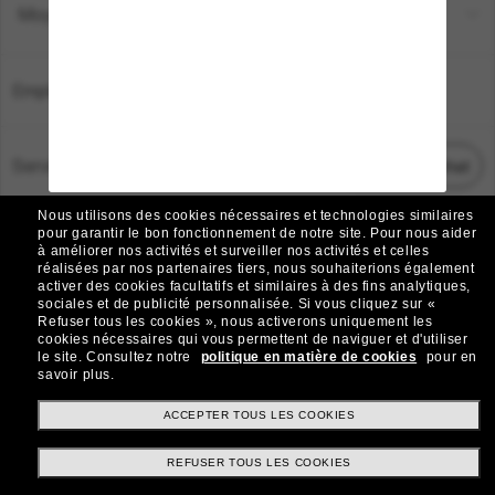
Moyens de paiement
Emplacement:
France
Service Client
Démarrez le chat
Nous utilisons des cookies nécessaires et technologies similaires
TOUS DROITS RÉSERVÉS © 2026 SUNGLASS HUT.
pour garantir le bon fonctionnement de notre site.
Pour nous aider
à améliorer nos activités et surveiller nos activités et celles
Les photos et images sur le site sont publiées à des fins d`illustration.
réalisées par nos partenaires tiers, nous souhaiterions également
activer des cookies facultatifs et similaires à des fins analytiques,
|
|
Avis sur les cookies
Politique de confidentialité
sociales et de publicité personnalisée.
Si vous cliquez sur «
Refuser tous les cookies », nous activerons uniquement les
cookies nécessaires qui vous permettent de naviguer et d'utiliser
|
|
le site.
Consultez notre
politique en matière de cookies
pour en
Conditions Générales
AdChoices
savoir plus.
Do Not Sell My Personal Information
ACCEPTER TOUS LES COOKIES
REFUSER TOUS LES COOKIES
Autres sites du Groupe