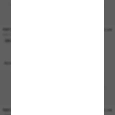
RAY-BAN
RAY-BAN
157,00€
207,00€
RB3724D
BOYFRIEND Two
EN LIGNE SEULEMENT
EN LIGNE SEULEMENT
Accessoires parfaits
RAY-BAN
RAY-BAN
21,00€
21,00€