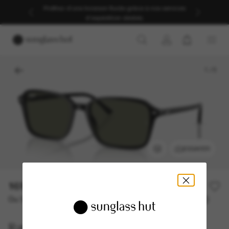
Profitez d’une livraison fluide grâce à nos services
d’expédition dédiés.
1
/
5
ESSAYER
169,00€
Ou 3 versements à partir de
TAEG 0% avec
56,33 €
Ray-Ban