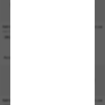
RAY-BAN
RAY-BAN
157,00€
207,00€
RB3724D
BOYFRIEND Two
EN LIGNE SEULEMENT
EN LIGNE SEULEMENT
Accessoires parfaits
RAY-BAN
RAY-BAN
21,00€
21,00€