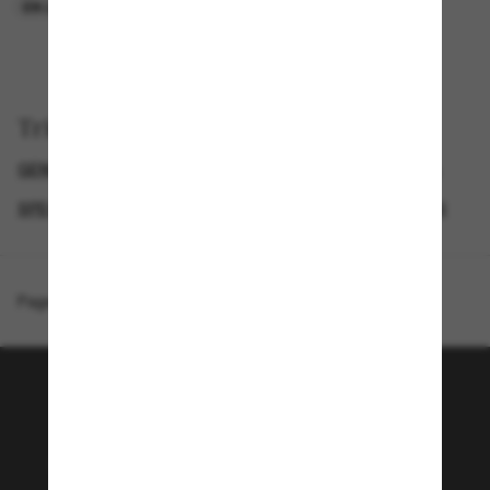
EN LIGNE SEULEMENT
EN LIGNE SEULEMENT
Trier par
GENDER
SEMAINE DU BLACK FRIDAY : JUSQU'À -50 %
SPECIALDEALS
LUNETTES DE SOLEIL DE CRÉATEURS
Page d'accueil
/
Ray-Ban
/
RB2222
Rejoignez la communauté
Sunglass Hut!
Envie de profiter d’événements VIP, de sélections
exclusives et d’offres comme 10 € de réduction*