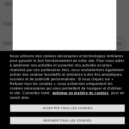
Moyens de paiement
Emplacement:
France
Service Client
Démarrez le chat
Nous utilisons des cookies nécessaires et technologies similaires
TOUS DROITS RÉSERVÉS © 2026 SUNGLASS HUT.
pour garantir le bon fonctionnement de notre site.
Pour nous aider
à améliorer nos activités et surveiller nos activités et celles
Les photos et images sur le site sont publiées à des fins d`illustration.
réalisées par nos partenaires tiers, nous souhaiterions également
activer des cookies facultatifs et similaires à des fins analytiques,
|
|
Avis sur les cookies
Politique de confidentialité
sociales et de publicité personnalisée.
Si vous cliquez sur «
Refuser tous les cookies », nous activerons uniquement les
cookies nécessaires qui vous permettent de naviguer et d'utiliser
|
|
le site.
Consultez notre
politique en matière de cookies
pour en
Conditions Générales
AdChoices
savoir plus.
Do Not Sell My Personal Information
ACCEPTER TOUS LES COOKIES
REFUSER TOUS LES COOKIES
Autres sites du Groupe