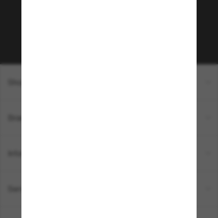
sur votre prochain achat ? Abonnez-vous à notre
newsletter. *Les CGV s’appliquent.
Sabonner!
Shopping en ligne
Brands
Informations
Service Client