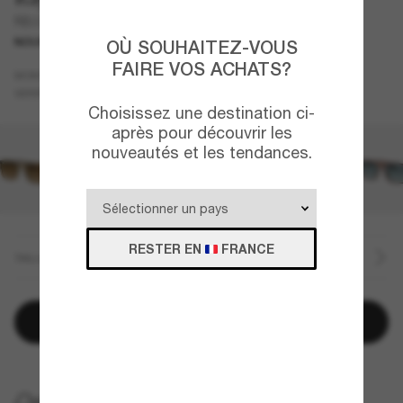
RB2222
NOUVEAUTÉ
OÙ SOUHAITEZ-VOUS
FAIRE VOS ACHATS?
Noir
MONTURE
Vert
VERRES
Choisissez une destination ci-
après pour découvrir les
nouveautés et les tendances.
RESTER EN
FRANCE
TAILLE
Ajouter au panier
LIVRAISON À DOMICILE GRATUITE