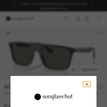
Profitez d’une livraison fluide grâce à nos services
d’expédition dédiés.
1
/
5
ESSAYER
157,00€
Ou 3 versements à partir de
TAEG 0% avec
52,33 €
Ray-Ban