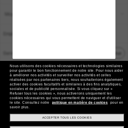
Moyens de paiement
Emplacement:
France
Service Client
Démarrez le chat
Nous utilisons des cookies nécessaires et technologies similaires
TOUS DROITS RÉSERVÉS © 2026 SUNGLASS HUT.
pour garantir le bon fonctionnement de notre site.
Pour nous aider
à améliorer nos activités et surveiller nos activités et celles
Les photos et images sur le site sont publiées à des fins d`illustration.
réalisées par nos partenaires tiers, nous souhaiterions également
activer des cookies facultatifs et similaires à des fins analytiques,
|
|
Avis sur les cookies
Politique de confidentialité
sociales et de publicité personnalisée.
Si vous cliquez sur «
Refuser tous les cookies », nous activerons uniquement les
cookies nécessaires qui vous permettent de naviguer et d'utiliser
|
|
le site.
Consultez notre
politique en matière de cookies
pour en
Conditions Générales
AdChoices
savoir plus.
Do Not Sell My Personal Information
ACCEPTER TOUS LES COOKIES