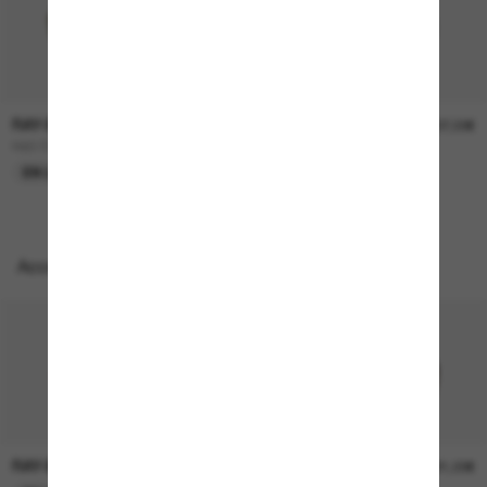
RAY-BAN
RAY-BAN
157,00€
207,00€
RB3724D
BOYFRIEND Two
EN LIGNE SEULEMENT
EN LIGNE SEULEMENT
Accessoires parfaits
RAY-BAN
RAY-BAN
21,00€
21,00€