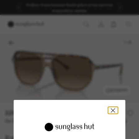
Profitez d’une livraison fluide grâce à nos services
d’expédition dédiés.
1
/
5
ESSAYER
229,00€
Ou 3 versements à partir de
TAEG 0% avec
76,33 €
Ray-Ban