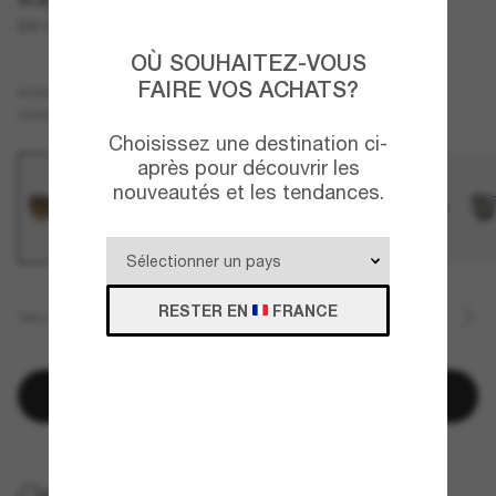
Bill One
OÙ SOUHAITEZ-VOUS
FAIRE VOS ACHATS?
Écaille
MONTURE
Brun
Polarisant
VERRES
Choisissez une destination ci-
après pour découvrir les
nouveautés et les tendances.
RESTER EN
FRANCE
TAILLE
Ajouter au panier
LIVRAISON À DOMICILE GRATUITE