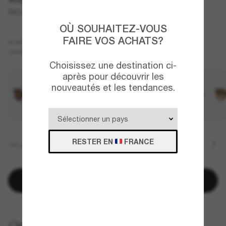
RB2204
OÙ SOUHAITEZ-VOUS
FAIRE VOS ACHATS?
Brun
MONTURE
Rose
VERRES
Choisissez une destination ci-
après pour découvrir les
nouveautés et les tendances.
RESTER EN
FRANCE
TAILLE
Ajouter au panier
LIVRAISON À DOMICILE GRATUITE