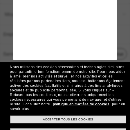
Moyens de paiement
Emplacement:
France
Service Client
Démarrez le chat
Nous utilisons des cookies nécessaires et technologies similaires
TOUS DROITS RÉSERVÉS © 2026 SUNGLASS HUT.
pour garantir le bon fonctionnement de notre site.
Pour nous aider
à améliorer nos activités et surveiller nos activités et celles
Les photos et images sur le site sont publiées à des fins d`illustration.
réalisées par nos partenaires tiers, nous souhaiterions également
activer des cookies facultatifs et similaires à des fins analytiques,
|
|
Avis sur les cookies
Politique de confidentialité
sociales et de publicité personnalisée.
Si vous cliquez sur «
Refuser tous les cookies », nous activerons uniquement les
cookies nécessaires qui vous permettent de naviguer et d'utiliser
|
|
le site.
Consultez notre
politique en matière de cookies
pour en
Conditions Générales
AdChoices
savoir plus.
Do Not Sell My Personal Information
ACCEPTER TOUS LES COOKIES