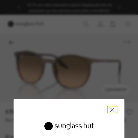
-30 % sur votre deuxième paire | Appliqués lors du
paiement sur les articles à prix plein | ACHETEZ
1
/
5
ESSAYER
179,00€
Ou 3 versements à partir de
TAEG 0% avec
59,67 €
Ray-Ban