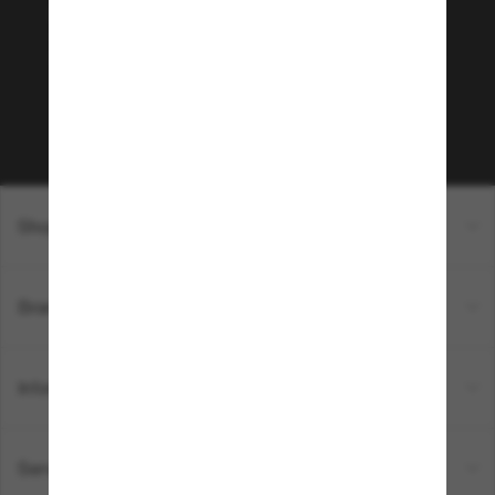
Envie de profiter d’événements VIP, de sélections
exclusives et d’offres comme 10 € de réduction*
sur votre prochain achat ? Abonnez-vous à notre
newsletter. *Les CGV s’appliquent.
Sabonner!
Shopping en ligne
Brands
Informations
Service Client