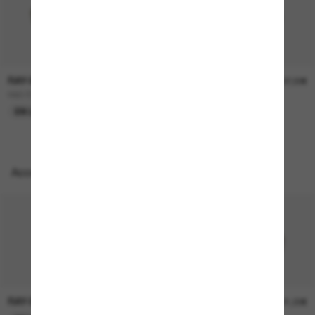
RAY-BAN
RAY-BAN
157,00€
207,00€
RB3724D
BOYFRIEND Two
EN LIGNE SEULEMENT
EN LIGNE SEULEMENT
Accessoires parfaits
RAY-BAN
RAY-BAN
21,00€
21,00€