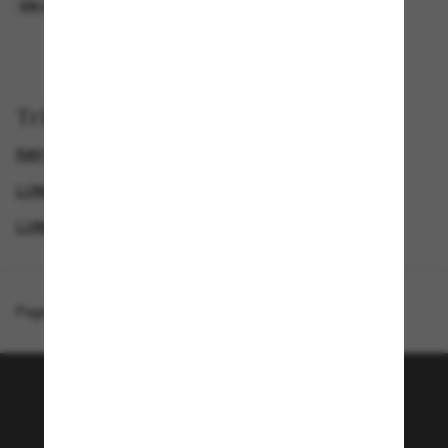
EN LIGNE SEULEMENT
EN LIGNE SEULEMENT
Trier par
RAY-BAN LUNETTE
LUNETTES DE SOLEIL HOMME
LUNETTES DE SOLEIL FEMME
LUNETTES DE SOLEIL DE CRÉATEURS
Page d'accueil
/
Ray-Ban
/
RB2204
Rejoignez la communauté
Sunglass Hut!