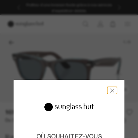
Profitez d’une livraison fluide grâce à nos services
d’expédition dédiés.
1
/
5
ESSAYER
169,00€
Ou 3 versements à partir de
TAEG 0% avec
56,33 €
OÙ SOUHAITEZ-VOUS
Ray-Ban