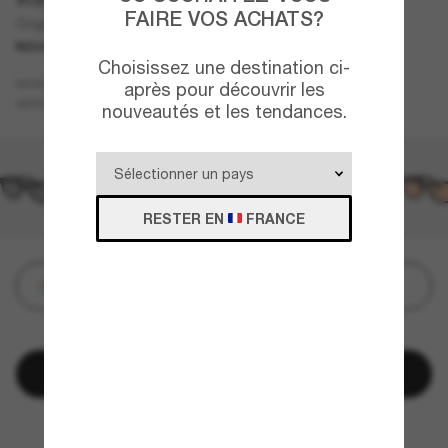
FAIRE VOS ACHATS?
Original Wayfarer Classic
NOUVEAUTÉ
Choisissez une destination ci-
Brun
MONTURE
après pour découvrir les
Bleu
VERRES
nouveautés et les tendances.
RESTER EN
FRANCE
Personnalisez
QUELQUES PIÈCES RESTANTES!
Ajouter au panier