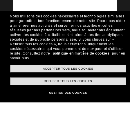
Sunglass Hut!
Envie de profiter d’événements VIP, de sélections
exclusives et d’offres comme 10 € de réduction*
Nous utilisons des cookies nécessaires et technologies similaires
sur votre prochain achat ? Abonnez-vous à notre
pour garantir le bon fonctionnement de notre site.
Pour nous aider
newsletter. *Les CGV s’appliquent.
à améliorer nos activités et surveiller nos activités et celles
réalisées par nos partenaires tiers, nous souhaiterions également
Sabonner!
activer des cookies facultatifs et similaires à des fins analytiques,
sociales et de publicité personnalisée.
Si vous cliquez sur «
Refuser tous les cookies », nous activerons uniquement les
cookies nécessaires qui vous permettent de naviguer et d'utiliser
le site.
Consultez notre
politique en matière de cookies
pour en
savoir plus.
Shopping en ligne
ACCEPTER TOUS LES COOKIES
REFUSER TOUS LES COOKIES
Brands
GESTION DES COOKIES
Informations
Service Client