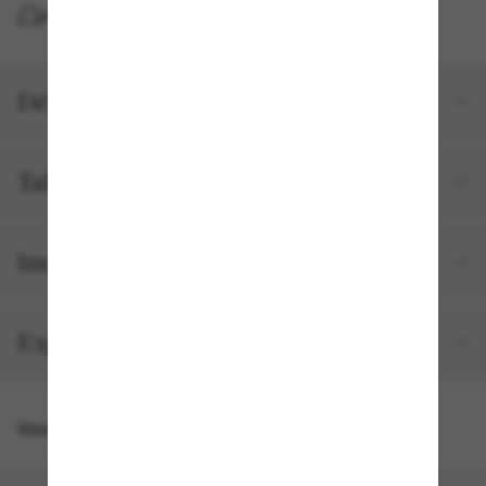
LIVRAISON À DOMICILE GRATUITE
Détails du produit
Tailles et ajustements
Inclus avec votre commande
Expédition et retour gratuits
Vous pourriez aussi aimer