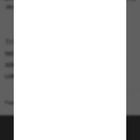
EN LIGNE SEULEMENT
EN LIGNE SEULEMENT
Trier par
RAY-BAN LUNETTE
SEMAINE DU BLACK FRIDAY : JUSQU'À -50 %
GENDER
LUNETTES DE SOLEIL FEMME
Page d'accueil
/
Ray-Ban
/
Original Wayfarer Classic
Rejoignez la communauté