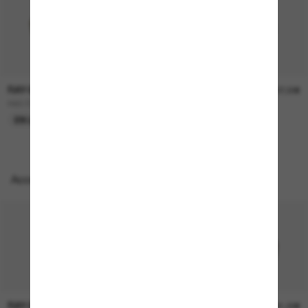
RAY-BAN
RAY-BAN
157,00€
207,00€
RB3724D
BOYFRIEND Two
EN LIGNE SEULEMENT
EN LIGNE SEULEMENT
Accessoires parfaits
RAY-BAN
RAY-BAN
21,00€
21,00€