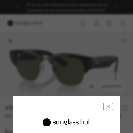
-30 % sur votre deuxième paire | Appliqués lors du
paiement sur les articles à prix plein | ACHETEZ
1
/
5
ESSAYER
179,00€
Ou 3 versements à partir de
TAEG 0% avec
59,67 €
Ray-Ban