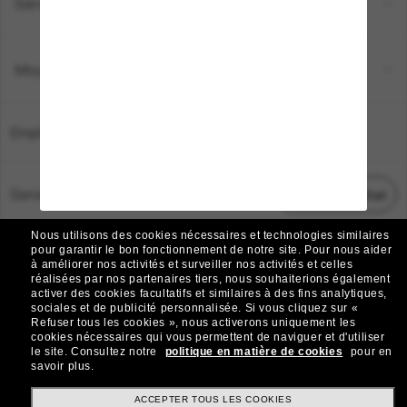
Service Client
Moyens de paiement
Emplacement:
France
Service Client
Démarrez le chat
Nous utilisons des cookies nécessaires et technologies similaires
TOUS DROITS RÉSERVÉS © 2026 SUNGLASS HUT.
pour garantir le bon fonctionnement de notre site.
Pour nous aider
à améliorer nos activités et surveiller nos activités et celles
Les photos et images sur le site sont publiées à des fins d`illustration.
réalisées par nos partenaires tiers, nous souhaiterions également
activer des cookies facultatifs et similaires à des fins analytiques,
|
|
Avis sur les cookies
Politique de confidentialité
sociales et de publicité personnalisée.
Si vous cliquez sur «
Refuser tous les cookies », nous activerons uniquement les
cookies nécessaires qui vous permettent de naviguer et d'utiliser
|
|
le site.
Consultez notre
politique en matière de cookies
pour en
Conditions Générales
AdChoices
savoir plus.
Do Not Sell My Personal Information
ACCEPTER TOUS LES COOKIES