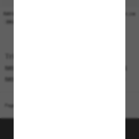
RAY-BAN
RAY-BAN
21,00€
21,00€
EN LIGNE SEULEMENT
EN LIGNE SEULEMENT
Trier par
RAY-BAN CLUBMASTER
LUNETTES DE SOLEIL FEMME
RAY-BAN LUNETTE
LUNETTES DE SOLEIL ICONIQUES
Page d'accueil
/
Ray-Ban
/
Mega Clubmaster
Rejoignez la communauté