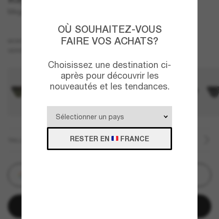
Mega Clubmaster
OÙ SOUHAITEZ-VOUS
FAIRE VOS ACHATS?
Noir
MONTURE
Vert
VERRES
Choisissez une destination ci-
après pour découvrir les
nouveautés et les tendances.
RESTER EN
FRANCE
TAILLE
Personnalisez
Ajouter au panier