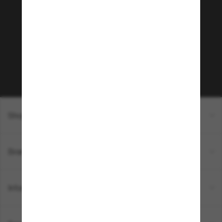
Sunglass Hut!
Envie de profiter d’événements VIP, de sélections
exclusives et d’offres comme 10 € de réduction*
sur votre prochain achat ? Abonnez-vous à notre
newsletter. *Les CGV s’appliquent.
Sabonner!
Shopping en ligne
Brands
Informations