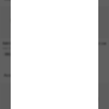
RAY-BAN
RAY-BAN
157,00€
207,00€
RB3724D
BOYFRIEND Two
EN LIGNE SEULEMENT
EN LIGNE SEULEMENT
Accessoires parfaits