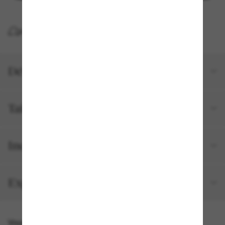
LIVRAISON À DOMICILE GRATUITE
Détails du produit
Tailles et ajustements
Inclus avec votre commande
Expédition et retour gratuits
Vous pourriez aussi aimer