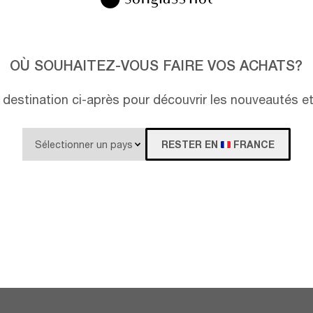
OÙ SOUHAITEZ-VOUS FAIRE VOS ACHATS?
destination ci-après pour découvrir les nouveautés e
RESTER EN
FRANCE
207,00€
RAY-BAN
o
RB4260D
EN LIGNE SEULEMENT