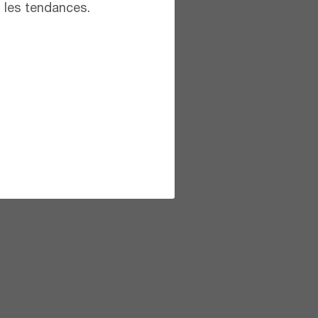
t les tendances.