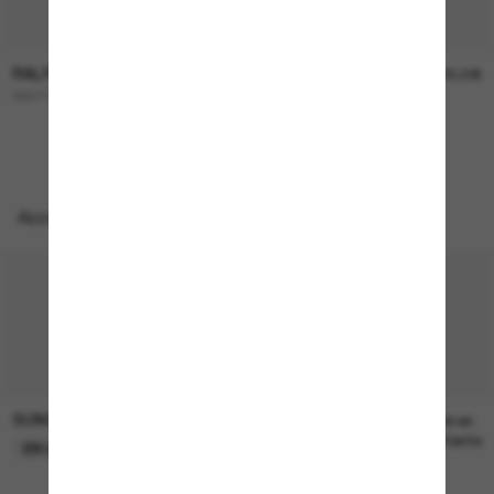
RALPH
RALPH
129,00€
98,00€
RA4138
RA5331U
Accessoires parfaits
SUNGLASS HUT COLLECTION
SUNGLASS HUT COLLECTION
22,00€
Prix en
attente
EN LIGNE SEULEMENT