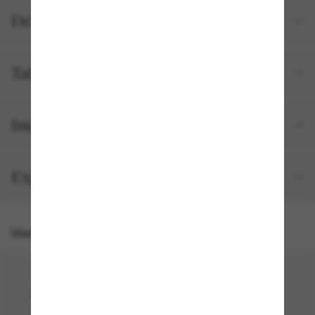
Détails du produit
Tailles et ajustements
Inclus avec votre commande
Expédition et retour gratuits
Vous pourriez aussi aimer