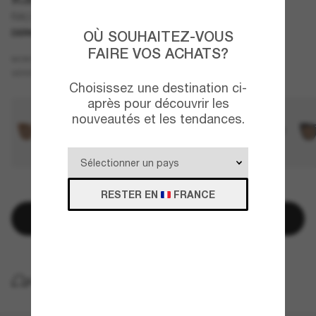
RA5324U
DERNIÈRE CHANCE
UNIQUEMENT EN LIGNE
OÙ SOUHAITEZ-VOUS
FAIRE VOS ACHATS?
Gris
MONTURE
Gris
VERRES
Choisissez une destination ci-
après pour découvrir les
nouveautés et les tendances.
QUELQUES PIÈCES RESTANTES!
RESTER EN
FRANCE
Ajouter au panier
LIVRAISON À DOMICILE GRATUITE