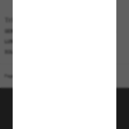
Trier par
GENDER
SEMAINE DU BLACK FRIDAY : JUSQU'À -50 %
LUNETTES DE SOLEIL DE CRÉATEURS
SOLDES D'ÉTÉ - JUSQU'À -50 %*
Page d'accueil
/
Ralph
/
RA5324U
Rejoignez la communauté
Sunglass Hut!
Envie de profiter d’événements VIP, de sélections
exclusives et d’offres comme 10 € de réduction*