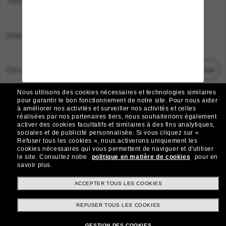
Moyens de paiement
Emplacement:
France
Service Client
Démarrez le chat
Nous utilisons des cookies nécessaires et technologies similaires
TOUS DROITS RÉSERVÉS © 2026 SUNGLASS HUT.
pour garantir le bon fonctionnement de notre site.
Pour nous aider
à améliorer nos activités et surveiller nos activités et celles
Les photos et images sur le site sont publiées à des fins d`illustration.
réalisées par nos partenaires tiers, nous souhaiterions également
activer des cookies facultatifs et similaires à des fins analytiques,
|
|
Avis sur les cookies
Politique de confidentialité
sociales et de publicité personnalisée.
Si vous cliquez sur «
Refuser tous les cookies », nous activerons uniquement les
cookies nécessaires qui vous permettent de naviguer et d'utiliser
|
|
le site.
Consultez notre
politique en matière de cookies
pour en
Conditions Générales
AdChoices
savoir plus.
Do Not Sell My Personal Information
ACCEPTER TOUS LES COOKIES
REFUSER TOUS LES COOKIES
Autres sites du Groupe
GESTION DES COOKIES