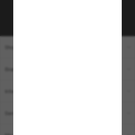
sur votre prochain achat ? Abonnez-vous à notre
newsletter. *Les CGV s’appliquent.
Sabonner!
Shopping en ligne
Brands
Informations
Service Client