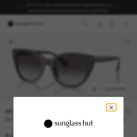
-30 % sur votre deuxième paire | Appliqués lors du
paiement sur les articles à prix plein | ACHETEZ
1
/
5
ESSAYER
49,00€
98,00€
50% off
Ou 3 versements à partir de
TAEG 0% avec
16,33 €
Ralph