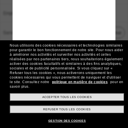
Emplacement:
France
Service Client
Démarrez le chat
Nous utilisons des cookies nécessaires et technologies similaires
TOUS DROITS RÉSERVÉS © 2026 SUNGLASS HUT.
pour garantir le bon fonctionnement de notre site.
Pour nous aider
à améliorer nos activités et surveiller nos activités et celles
Les photos et images sur le site sont publiées à des fins d`illustration.
réalisées par nos partenaires tiers, nous souhaiterions également
activer des cookies facultatifs et similaires à des fins analytiques,
|
|
Avis sur les cookies
Politique de confidentialité
sociales et de publicité personnalisée.
Si vous cliquez sur «
Refuser tous les cookies », nous activerons uniquement les
cookies nécessaires qui vous permettent de naviguer et d'utiliser
|
|
le site.
Consultez notre
politique en matière de cookies
pour en
Conditions Générales
AdChoices
savoir plus.
Do Not Sell My Personal Information
ACCEPTER TOUS LES COOKIES
REFUSER TOUS LES COOKIES
Autres sites du Groupe
GESTION DES COOKIES