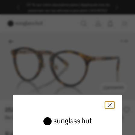
-30 % sur votre deuxième paire | Appliqués lors du
paiement sur les articles à prix plein | ACHETEZ
1
/
5
ESSAYER
252,00€
504,00€
50% off
Ou 3 versements à partir de
TAEG 0% avec
84,00 €
Ralph Lauren