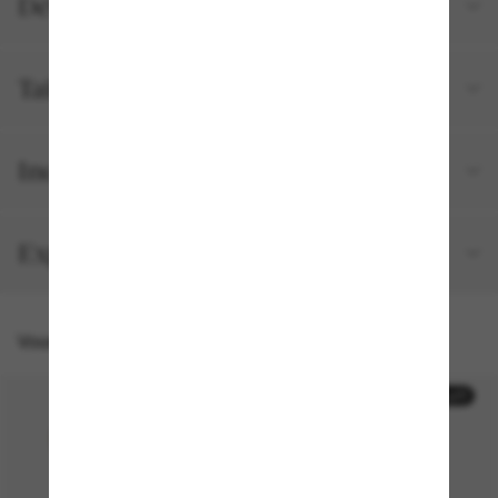
Détails du produit
Tailles et ajustements
Inclus avec votre commande
Expédition et retour gratuits
Vous pourriez aussi aimer
50% off
50% off