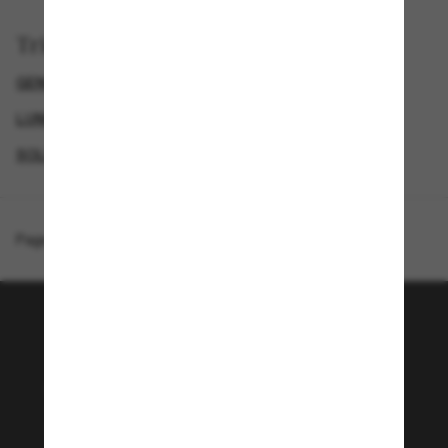
Trier par
GENDER
LUNETTES DE SOLEIL DE LUXE
LUNETTES DE SOLEIL DE CRÉATEURS
SOLDES D'ÉTÉ - JUSQU'À -50 %*
Page d'accueil
/
Ralph Lauren
/
RL8223 The Quincy
Rejoignez la communauté
Sunglass Hut!
Envie de profiter d’événements VIP, de sélections
exclusives et d’offres comme 10 € de réduction*
sur votre prochain achat ? Abonnez-vous à notre
newsletter. *Les CGV s’appliquent.