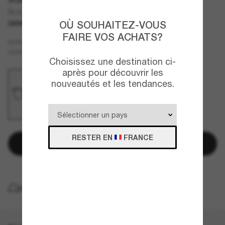
RL8223 The Quincy
OÙ SOUHAITEZ-VOUS
DERNIÈRE CHANCE
UNIQUEMENT EN LIGNE
FAIRE VOS ACHATS?
Écaille
MONTURE
Transparent
Blue-Light Clear
VERRES
Choisissez une destination ci-
après pour découvrir les
nouveautés et les tendances.
RESTER EN
FRANCE
Ajouter au panier
LIVRAISON À DOMICILE GRATUITE