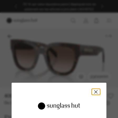
-30 % sur votre deuxième paire | Appliqués lors du
paiement sur les articles à prix plein | ACHETEZ
1
/
5
ESSAYER
400,00€
Ou 3 versements à partir de
TAEG 0% avec
133,33 €
Prada