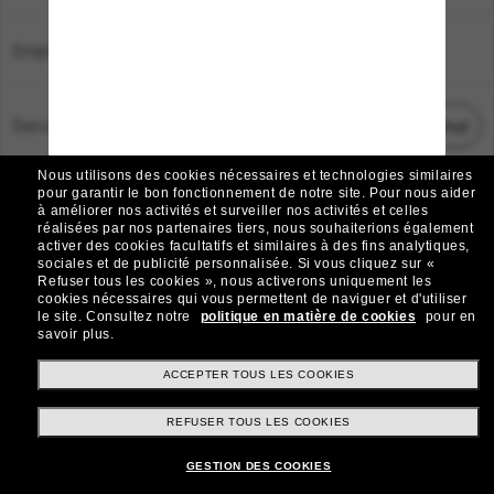
Emplacement:
France
Service Client
Démarrez le chat
Nous utilisons des cookies nécessaires et technologies similaires
TOUS DROITS RÉSERVÉS © 2026 SUNGLASS HUT.
pour garantir le bon fonctionnement de notre site.
Pour nous aider
à améliorer nos activités et surveiller nos activités et celles
Les photos et images sur le site sont publiées à des fins d`illustration.
réalisées par nos partenaires tiers, nous souhaiterions également
activer des cookies facultatifs et similaires à des fins analytiques,
|
|
Avis sur les cookies
Politique de confidentialité
sociales et de publicité personnalisée.
Si vous cliquez sur «
Refuser tous les cookies », nous activerons uniquement les
cookies nécessaires qui vous permettent de naviguer et d'utiliser
|
|
le site.
Consultez notre
politique en matière de cookies
pour en
Conditions Générales
AdChoices
savoir plus.
Do Not Sell My Personal Information
ACCEPTER TOUS LES COOKIES
REFUSER TOUS LES COOKIES
Autres sites du Groupe
GESTION DES COOKIES