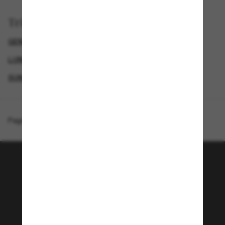
Trier par
GENDER
LUNETTES DE SOLEIL DE LUXE
LUNETTES DE SOLEIL DE CRÉATEURS
SUNGLASSES BRANDS
Page d'accueil
/
Prada
/
PR C04S
Rejoignez la communauté
Sunglass Hut!
Envie de profiter d’événements VIP, de sélections
exclusives et d’offres comme 10 € de réduction*
sur votre prochain achat ? Abonnez-vous à notre
newsletter. *Les CGV s’appliquent.