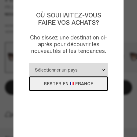
PR C04S
OÙ SOUHAITEZ-VOUS
NOUVEAUTÉ
FAIRE VOS ACHATS?
Écaille
MONTURE
Brun
VERRES
Choisissez une destination ci-
après pour découvrir les
nouveautés et les tendances.
RESTER EN
FRANCE
Ajouter au panier
LIVRAISON À DOMICILE GRATUITE