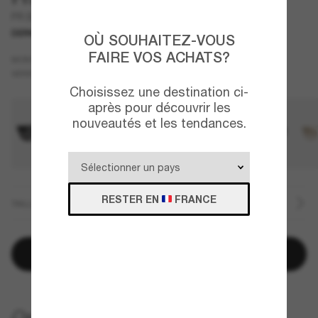
PR B09S
DERNIÈRE CHANCE
UNIQUEMENT EN LIGNE
OÙ SOUHAITEZ-VOUS
FAIRE VOS ACHATS?
Écaille
MONTURE
Gris
VERRES
Choisissez une destination ci-
après pour découvrir les
nouveautés et les tendances.
RESTER EN
FRANCE
TAILLE
Ajouter au panier
LIVRAISON À DOMICILE GRATUITE