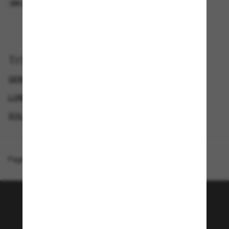
EN LIGNE SEULEMENT
EN LIGNE SEULEMENT
Trier par
GENDER
LUNETTES DE SOLEIL DE LUXE
LUNETTES DE SOLEIL DE CRÉATEURS
SOLDES D'ÉTÉ - JUSQU'À -50 %*
Page d'accueil
/
Prada
/
PR B09S
Rejoignez la communauté
Sunglass Hut!