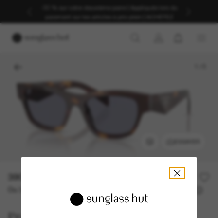
-30 % sur votre deuxième paire | Appliqués lors du
paiement sur les articles à prix plein | ACHETEZ
1
/
5
ESSAYER
390,00€
Ou 3 versements à partir de
TAEG 0% avec
130,00 €
Prada