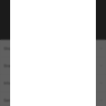
Envie de profiter d’événements VIP, de sélections
exclusives et d’offres comme 10 € de réduction*
sur votre prochain achat ? Abonnez-vous à notre
newsletter. *Les CGV s’appliquent.
Sabonner!
Shopping en ligne
Brands
Informations
Service Client