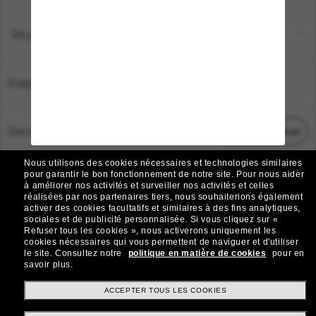
Moyens de paiement
Emplacement:
France
Service Client
Démarrez le chat
Nous utilisons des cookies nécessaires et technologies similaires
TOUS DROITS RÉSERVÉS © 2026 SUNGLASS HUT.
pour garantir le bon fonctionnement de notre site.
Pour nous aider
à améliorer nos activités et surveiller nos activités et celles
Les photos et images sur le site sont publiées à des fins d`illustration.
réalisées par nos partenaires tiers, nous souhaiterions également
activer des cookies facultatifs et similaires à des fins analytiques,
|
|
Avis sur les cookies
Politique de confidentialité
sociales et de publicité personnalisée.
Si vous cliquez sur «
Refuser tous les cookies », nous activerons uniquement les
cookies nécessaires qui vous permettent de naviguer et d'utiliser
|
|
le site.
Consultez notre
politique en matière de cookies
pour en
Conditions Générales
AdChoices
savoir plus.
Do Not Sell My Personal Information
ACCEPTER TOUS LES COOKIES