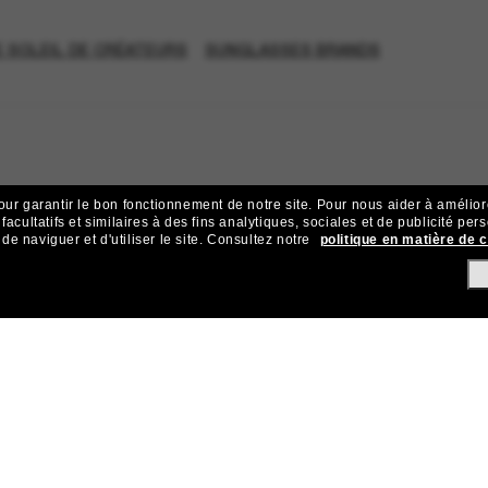
 SOLEIL DE CRÉATEURS
SUNGLASSES BRANDS
our garantir le bon fonctionnement de notre site.
Pour nous aider à améliorer
acultatifs et similaires à des fins analytiques, sociales et de publicité per
 naviguer et d'utiliser le site.
Consultez notre
politique en matière de 
ejoignez la communauté Sunglass Hu
ives et d’offres comme 10 € de réduction* sur votre prochain achat 
Sabonner!