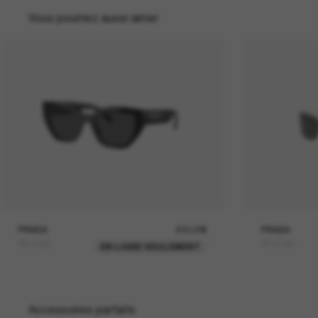
Vous pourriez aussi aimer
PRADA
400,00€
PRADA
PR A09S
PR A19S
EN LIGNE SEULEMENT
Accessoires parfaits