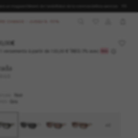
ans un magasin
Obtenir de l’aide
Statut de la commande
Nos services
FR
RE CHANCE – JUSQU'À -50%
0,00€
3 versements à partir de
TAEG 0% avec
100,00 €
rada
 B05S
Noir
NTURE
Gris
RES
+2