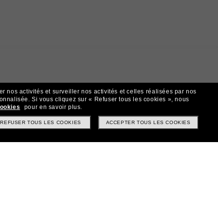
 nos activités et surveiller nos activités et celles réalisées par nos
sonnalisée.
Si vous cliquez sur « Refuser tous les cookies », nous
cookies
pour en savoir plus.
t!
REFUSER TOUS LES COOKIES
ACCEPTER TOUS LES COOKIES
? Abonnez-vous à notre newsletter. *Les CGV s’appliquent.