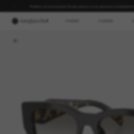
Profitez d’une livraison fluide grâce à nos services d’expéditio
FEMME
HOMME