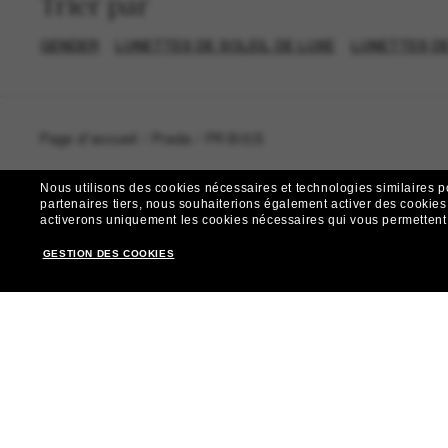
Trier par
GENDER
LUNETTES DE SOLEIL DE LUXE
LUNETTES DE
Page d'accueil
/
Prada
/
PR B05S
Nous utilisons des cookies nécessaires et technologies similaires p
partenaires tiers, nous souhaiterions également activer des cookies f
activerons uniquement les cookies nécessaires qui vous permettent de
R
GESTION DES COOKIES
Envie de profiter d’événements VIP, de sélections exclus