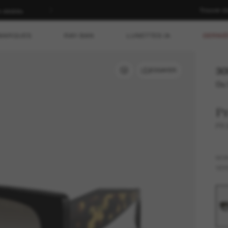
Trouver d
n dédiés.
MARQUES
RAY-BAN
LUNETTES IA
DERNIÈ
30
ESSAYER
Ou 
P
PR
MO
VER