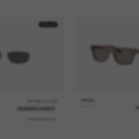
30% off
410,00€
PRADA
287,00€
PR B12S
DERNIÈRE CHANCE