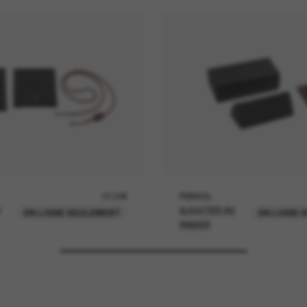
37,00€
PERSOL
U
AJOUTER AU
EN LIGNE SEULEMENT
EN LIGNE 
PANIER