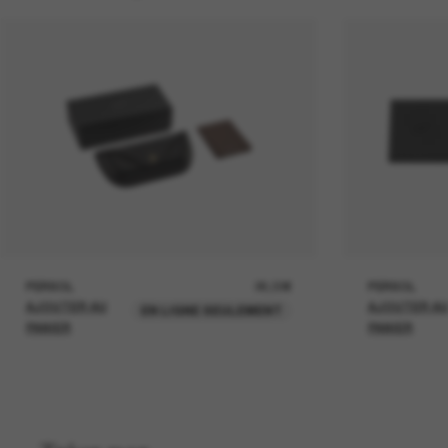
PERSOL
26,00€
PERSOL
AJOUTER AU
AJOUTER A
EN LIGNE SEULEMENT
PANIER
PANIER