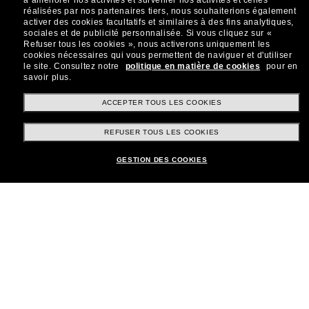
à améliorer nos activités et surveiller nos activités et celles
réalisées par nos partenaires tiers, nous souhaiterions également
Sabonner!
activer des cookies facultatifs et similaires à des fins analytiques,
sociales et de publicité personnalisée.
Si vous cliquez sur «
Refuser tous les cookies », nous activerons uniquement les
cookies nécessaires qui vous permettent de naviguer et d'utiliser
le site.
Consultez notre
politique en matière de cookies
pour en
savoir plus.
Shopping en ligne
ACCEPTER TOUS LES COOKIES
REFUSER TOUS LES COOKIES
Brands
GESTION DES COOKIES
Informations
Service Client
Moyens de paiement