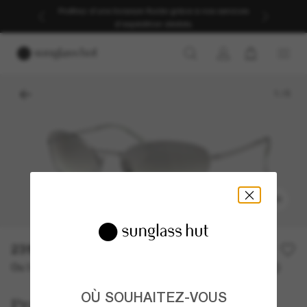
Profitez d’une livraison fluide grâce à nos services
d’expédition dédiés.
1
/
5
ESSAYER
231,00€
330,00€
30% off
Ou 3 versements à partir de
TAEG 0% avec
77,00 €
OÙ SOUHAITEZ-VOUS
Prada