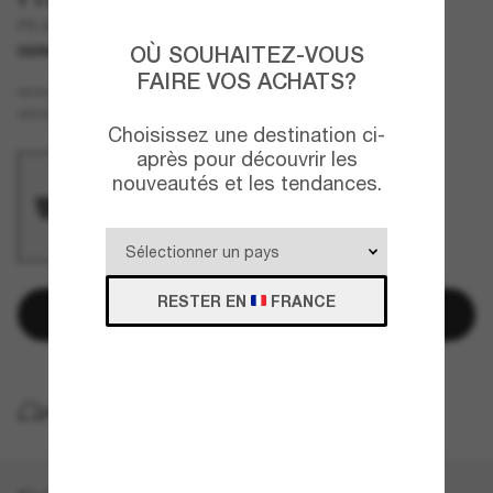
PR A23S
OÙ SOUHAITEZ-VOUS
DERNIÈRE CHANCE
UNIQUEMENT EN LIGNE
FAIRE VOS ACHATS?
Noir
MONTURE
Gris
VERRES
Choisissez une destination ci-
après pour découvrir les
nouveautés et les tendances.
RESTER EN
FRANCE
Ajouter au panier
LIVRAISON À DOMICILE GRATUITE