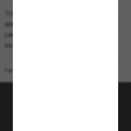
Trier par
SEMAINE DU BLACK FRIDAY : JUSQU'À -50 %
GENDER
LUNETTES DE SOLEIL DE LUXE
SOLDES D'ÉTÉ - JUSQU'À -50 %*
Page d'accueil
/
Prada
/
PR A23S
Rejoignez la communauté
Sunglass Hut!
Envie de profiter d’événements VIP, de sélections
exclusives et d’offres comme 10 € de réduction*
sur votre prochain achat ? Abonnez-vous à notre
newsletter. *Les CGV s’appliquent.