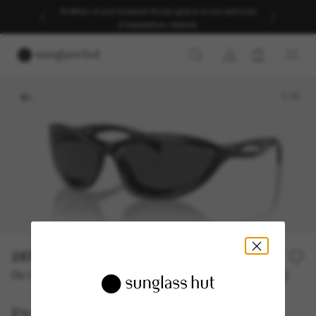
Profitez d’une livraison fluide grâce à nos services
d’expédition dédiés.
1
/
5
287,00€
410,00€
30% off
Ou 3 versements à partir de
TAEG 0% avec
95,67 €
Prada