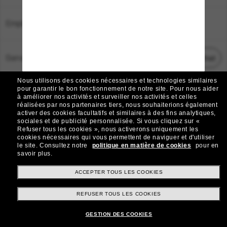
Emplacement:
France
Service Client
Démarrez le chat
Nous utilisons des cookies nécessaires et technologies similaires
TOUS DROITS RÉSERVÉS © 2026 SUNGLASS HUT.
pour garantir le bon fonctionnement de notre site.
Pour nous aider
à améliorer nos activités et surveiller nos activités et celles
Les photos et images sur le site sont publiées à des fins d`illustration.
réalisées par nos partenaires tiers, nous souhaiterions également
activer des cookies facultatifs et similaires à des fins analytiques,
|
|
Avis sur les cookies
Politique de confidentialité
sociales et de publicité personnalisée.
Si vous cliquez sur «
Refuser tous les cookies », nous activerons uniquement les
cookies nécessaires qui vous permettent de naviguer et d'utiliser
|
|
le site.
Consultez notre
politique en matière de cookies
pour en
Conditions Générales
AdChoices
savoir plus.
Do Not Sell My Personal Information
ACCEPTER TOUS LES COOKIES
REFUSER TOUS LES COOKIES
Autres sites du Groupe
GESTION DES COOKIES