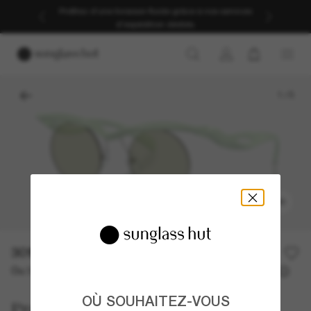
Profitez d’une livraison fluide grâce à nos services
d’expédition dédiés.
1
/
5
ESSAYER
301,00€
430,00€
30% off
Ou 3 versements à partir de
TAEG 0% avec
100,33 €
OÙ SOUHAITEZ-VOUS
Prada