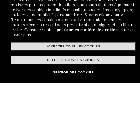
à améliorer nos activités et surveiller nos activités et celles
réalisées par nos partenaires tiers, nous souhaiterions également
Sabonner!
activer des cookies facultatifs et similaires à des fins analytiques,
sociales et de publicité personnalisée.
Si vous cliquez sur «
Refuser tous les cookies », nous activerons uniquement les
cookies nécessaires qui vous permettent de naviguer et d'utiliser
le site.
Consultez notre
politique en matière de cookies
pour en
savoir plus.
Shopping en ligne
ACCEPTER TOUS LES COOKIES
REFUSER TOUS LES COOKIES
Brands
GESTION DES COOKIES
Informations
Service Client
Moyens de paiement