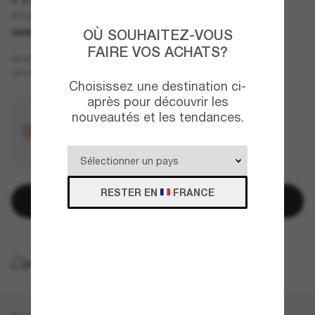
PR A18S
OÙ SOUHAITEZ-VOUS
DERNIÈRE CHANCE
UNIQUEMENT EN LIGNE
FAIRE VOS ACHATS?
Noir
MONTURE
Gris
VERRES
Choisissez une destination ci-
après pour découvrir les
nouveautés et les tendances.
RESTER EN
FRANCE
Ajouter au panier
LIVRAISON À DOMICILE GRATUITE