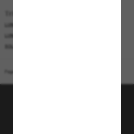
Trier par
LUNETTES DE SOLEIL DE LUXE
GENDER
LUNETTES DE SOLEIL DE CRÉATEURS
SOLDES D'ÉTÉ - JUSQU'À -50 %*
Page d'accueil
/
Prada
/
PR A18S
Rejoignez la communauté
Sunglass Hut!
Envie de profiter d’événements VIP, de sélections
exclusives et d’offres comme 10 € de réduction*
sur votre prochain achat ? Abonnez-vous à notre
newsletter. *Les CGV s’appliquent.