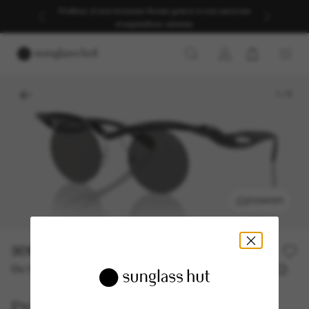
Profitez d’une livraison fluide grâce à nos services
d’expédition dédiés.
1
/
5
ESSAYER
301,00€
430,00€
30% off
Ou 3 versements à partir de
TAEG 0% avec
100,33 €
Prada