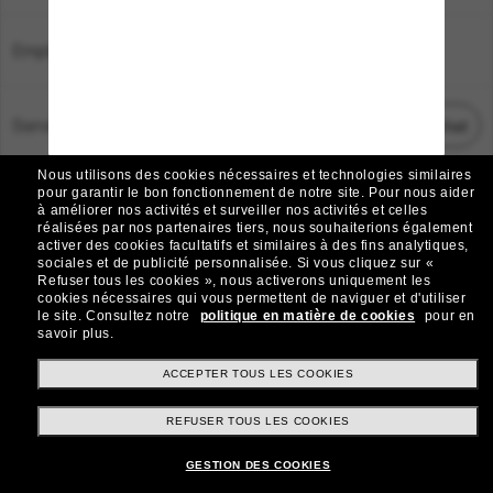
Emplacement:
France
Service Client
Démarrez le chat
Nous utilisons des cookies nécessaires et technologies similaires
TOUS DROITS RÉSERVÉS © 2026 SUNGLASS HUT.
pour garantir le bon fonctionnement de notre site.
Pour nous aider
à améliorer nos activités et surveiller nos activités et celles
Les photos et images sur le site sont publiées à des fins d`illustration.
réalisées par nos partenaires tiers, nous souhaiterions également
activer des cookies facultatifs et similaires à des fins analytiques,
|
|
Avis sur les cookies
Politique de confidentialité
sociales et de publicité personnalisée.
Si vous cliquez sur «
Refuser tous les cookies », nous activerons uniquement les
cookies nécessaires qui vous permettent de naviguer et d'utiliser
|
|
le site.
Consultez notre
politique en matière de cookies
pour en
Conditions Générales
AdChoices
savoir plus.
Do Not Sell My Personal Information
ACCEPTER TOUS LES COOKIES
REFUSER TOUS LES COOKIES
Autres sites du Groupe
GESTION DES COOKIES