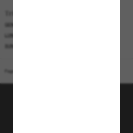
Trier par
GENDER
LUNETTES DE SOLEIL DE LUXE
LUNETTES DE SOLEIL DE CRÉATEURS
SUNGLASSES BRANDS
Page d'accueil
/
Prada
/
PR A06S
Rejoignez la communauté
Sunglass Hut!
Envie de profiter d’événements VIP, de sélections
exclusives et d’offres comme 10 € de réduction*
sur votre prochain achat ? Abonnez-vous à notre
newsletter. *Les CGV s’appliquent.