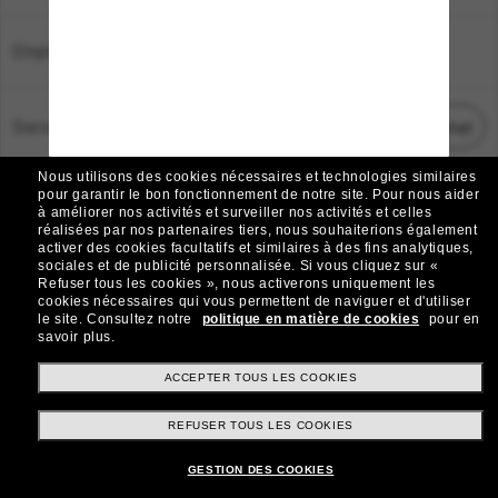
Emplacement:
France
Service Client
Démarrez le chat
Nous utilisons des cookies nécessaires et technologies similaires
TOUS DROITS RÉSERVÉS © 2026 SUNGLASS HUT.
pour garantir le bon fonctionnement de notre site.
Pour nous aider
à améliorer nos activités et surveiller nos activités et celles
Les photos et images sur le site sont publiées à des fins d`illustration.
réalisées par nos partenaires tiers, nous souhaiterions également
activer des cookies facultatifs et similaires à des fins analytiques,
|
|
Avis sur les cookies
Politique de confidentialité
sociales et de publicité personnalisée.
Si vous cliquez sur «
Refuser tous les cookies », nous activerons uniquement les
cookies nécessaires qui vous permettent de naviguer et d'utiliser
|
|
le site.
Consultez notre
politique en matière de cookies
pour en
Conditions Générales
AdChoices
savoir plus.
Do Not Sell My Personal Information
ACCEPTER TOUS LES COOKIES
REFUSER TOUS LES COOKIES
Autres sites du Groupe
GESTION DES COOKIES