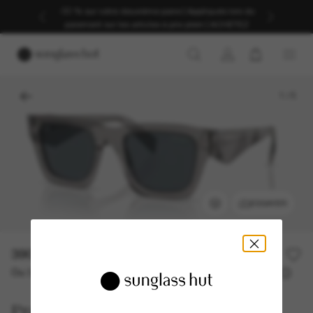
-30 % sur votre deuxième paire | Appliqués lors du
paiement sur les articles à prix plein | ACHETEZ
1
/
5
ESSAYER
390,00€
Ou 3 versements à partir de
TAEG 0% avec
130,00 €
Prada