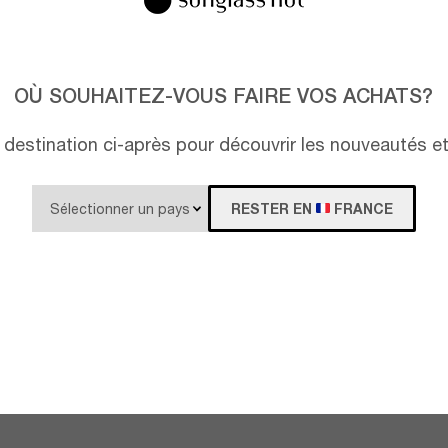
30% off
OÙ SOUHAITEZ-VOUS FAIRE VOS ACHATS?
destination ci-après pour découvrir les nouveautés e
RESTER EN
FRANCE
410,00€
PRADA
287,00€
PR B12S
DERNIÈRE CHANCE