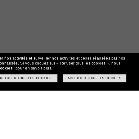
 nos activités et surveiller nos activités et celles réalisées par nos
sonnalisée.
Si vous cliquez sur « Refuser tous les cookies », nous
cookies
pour en savoir plus.
t!
REFUSER TOUS LES COOKIES
ACCEPTER TOUS LES COOKIES
? Abonnez-vous à notre newsletter. *Les CGV s’appliquent.