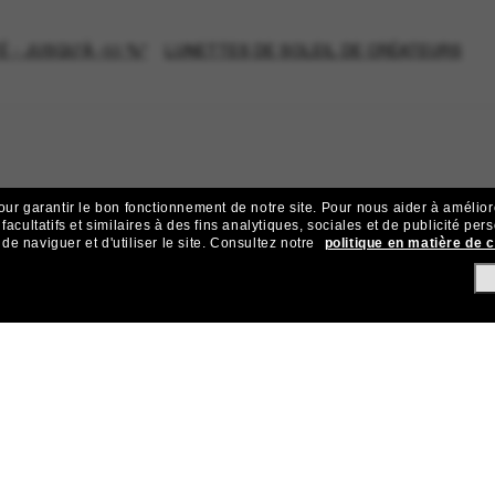
 - JUSQU'À -50 %*
LUNETTES DE SOLEIL DE CRÉATEURS
our garantir le bon fonctionnement de notre site.
Pour nous aider à améliorer
acultatifs et similaires à des fins analytiques, sociales et de publicité per
 naviguer et d'utiliser le site.
Consultez notre
politique en matière de 
ejoignez la communauté Sunglass Hu
ives et d’offres comme 10 € de réduction* sur votre prochain achat 
Sabonner!