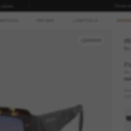
Trouver d
n dédiés.
MARQUES
RAY-BAN
LUNETTES IA
DERNIÈ
25
ESSAYER
Ou 
P
PR
DER
MO
VER