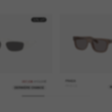
30% off
410,00€
PRADA
287,00€
PR B12S
DERNIÈRE CHANCE