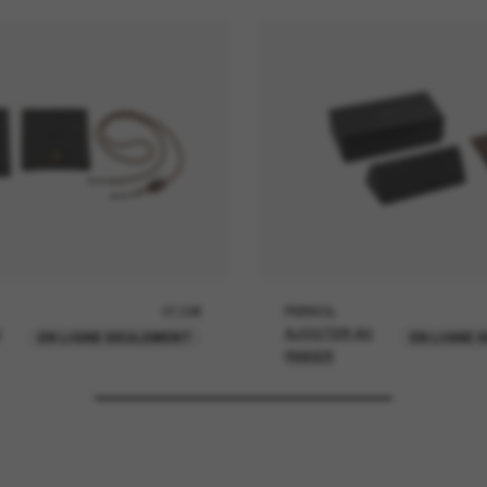
37,00€
PERSOL
U
AJOUTER AU
EN LIGNE SEULEMENT
EN LIGNE 
PANIER