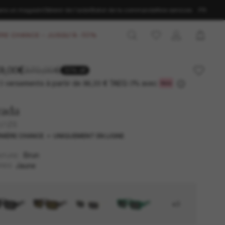
ans un magasin
Obtenir de l’aide
Statut de la commande
Nos services
FR
RE CHANCE – JUSQU'À -50%
9,00€
370,00€
30% off
3 versements à partir de
TAEG 0% avec
86,33 €
rada
 27ZS
NIÈRE CHANCE
UNIQUEMENT EN LIGNE
Brun
NTURE
Jaune
RES
+3