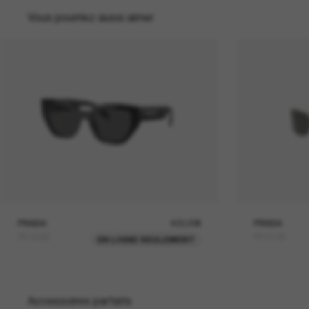
Vous pourriez aussi aimer
PRADA
400,00€
PRADA
PR A09S
PR A19S
EN LIGNE SEULEMENT
Accessoires parfaits