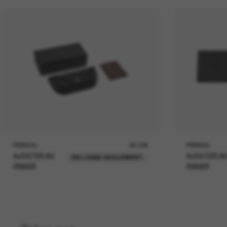
PERSOL
26,00€
PERSOL
AJOUTER AU
AJOUTER A
EN LIGNE SEULEMENT
PANIER
PANIER