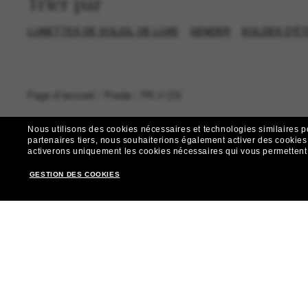
Trier par
LUNETTES DE SOLEIL DE LUXE
GENDER
SOLDES D'ÉTÉ
Page d'accueil
/
Prada
/
PR 27ZS
Nous utilisons des cookies nécessaires et technologies similaires p
partenaires tiers, nous souhaiterions également activer des cookies f
activerons uniquement les cookies nécessaires qui vous permettent de
R
GESTION DES COOKIES
Envie de profiter d’événements VIP, de sélections exclus