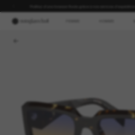
Profitez d’une livraison fluide grâce à nos services d’expéditio
FEMME
HOMME