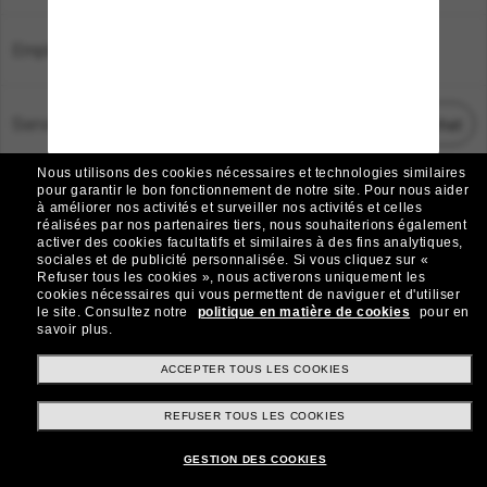
Emplacement:
France
Service Client
Démarrez le chat
Nous utilisons des cookies nécessaires et technologies similaires
TOUS DROITS RÉSERVÉS © 2026 SUNGLASS HUT.
pour garantir le bon fonctionnement de notre site.
Pour nous aider
à améliorer nos activités et surveiller nos activités et celles
Les photos et images sur le site sont publiées à des fins d`illustration.
réalisées par nos partenaires tiers, nous souhaiterions également
activer des cookies facultatifs et similaires à des fins analytiques,
|
|
Avis sur les cookies
Politique de confidentialité
sociales et de publicité personnalisée.
Si vous cliquez sur «
Refuser tous les cookies », nous activerons uniquement les
cookies nécessaires qui vous permettent de naviguer et d'utiliser
|
|
le site.
Consultez notre
politique en matière de cookies
pour en
Conditions Générales
AdChoices
savoir plus.
Do Not Sell My Personal Information
ACCEPTER TOUS LES COOKIES
REFUSER TOUS LES COOKIES
Autres sites du Groupe
GESTION DES COOKIES