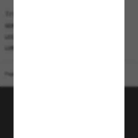
Trier par
GENDER
LUNETTES DE SOLEIL DE LUXE
LES MODÈLES PRÉFÉRÉS DES HOMMES
LUNETTES DE SOLEIL DE CRÉATEURS
Page d'accueil
/
Prada
/
PR 15WS
Rejoignez la communauté
Sunglass Hut!
Envie de profiter d’événements VIP, de sélections
exclusives et d’offres comme 10 € de réduction*
sur votre prochain achat ? Abonnez-vous à notre
newsletter. *Les CGV s’appliquent.