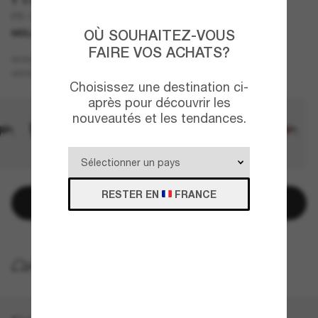
PR 15WS
OÙ SOUHAITEZ-VOUS
MEILLEURE VENTES
FAIRE VOS ACHATS?
Écaille
MONTURE
Brun
VERRES
Choisissez une destination ci-
après pour découvrir les
nouveautés et les tendances.
RESTER EN
FRANCE
Ajouter au panier
LIVRAISON À DOMICILE GRATUITE