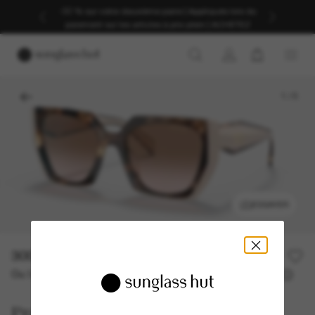
-30 % sur votre deuxième paire | Appliqués lors du
paiement sur les articles à prix plein | ACHETEZ
1
/
5
ESSAYER
300,00€
Ou 3 versements à partir de
TAEG 0% avec
100,00 €
Prada