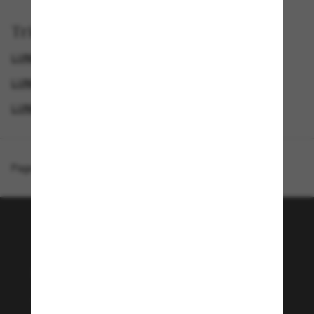
Trier par
LUNETTES DE SOLEIL DE LUXE
PRADA LUNETTE
LUNETTES DE SOLEIL DE CRÉATEURS
LUNETTES DE SOLEIL HOMME
Page d'accueil
/
Prada
/
PR 06YS
Rejoignez la communauté
Sunglass Hut!
Envie de profiter d’événements VIP, de sélections
exclusives et d’offres comme 10 € de réduction*
sur votre prochain achat ? Abonnez-vous à notre
newsletter. *Les CGV s’appliquent.