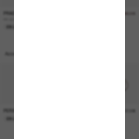
PRADA
PRADA
400,00€
287,00€
410,00€
PR A09S
PR A19S
EN LIGNE SEULEMENT
DERNIÈRE CHANCE
Accessoires parfaits
PERSOL
PERSOL
26,00€
37,00€
EN LIGNE SEULEMENT
EN LIGNE SEULEMENT