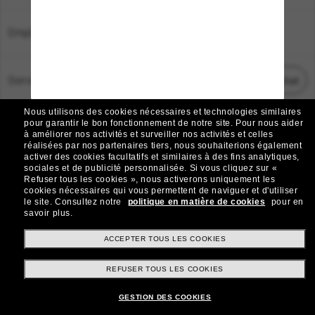
Emplacement:
France
Service Client
Démarrez le chat
Nous utilisons des cookies nécessaires et technologies similaires
TOUS DROITS RÉSERVÉS © 2026 SUNGLASS HUT.
pour garantir le bon fonctionnement de notre site.
Pour nous aider
à améliorer nos activités et surveiller nos activités et celles
Les photos et images sur le site sont publiées à des fins d`illustration.
réalisées par nos partenaires tiers, nous souhaiterions également
activer des cookies facultatifs et similaires à des fins analytiques,
|
|
Avis sur les cookies
Politique de confidentialité
sociales et de publicité personnalisée.
Si vous cliquez sur «
Refuser tous les cookies », nous activerons uniquement les
cookies nécessaires qui vous permettent de naviguer et d'utiliser
|
|
le site.
Consultez notre
politique en matière de cookies
pour en
Conditions Générales
AdChoices
savoir plus.
Do Not Sell My Personal Information
ACCEPTER TOUS LES COOKIES
REFUSER TOUS LES COOKIES
Autres sites du Groupe
GESTION DES COOKIES