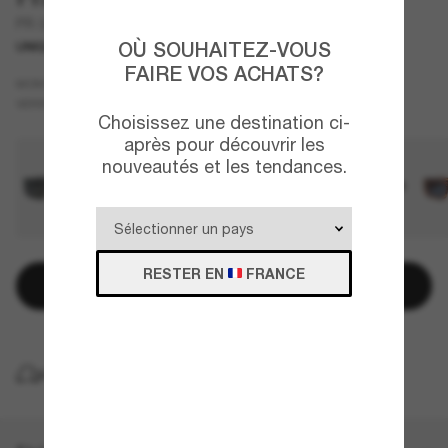
PR 06YS
OÙ SOUHAITEZ-VOUS
UNIQUEMENT EN LIGNE
FAIRE VOS ACHATS?
Blanc
MONTURE
Gris
VERRES
Choisissez une destination ci-
après pour découvrir les
nouveautés et les tendances.
RESTER EN
FRANCE
Ajouter au panier
LIVRAISON À DOMICILE GRATUITE