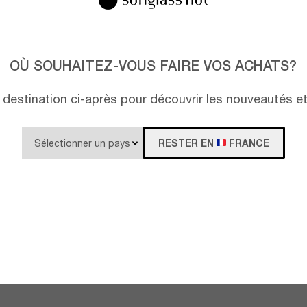
OÙ SOUHAITEZ-VOUS FAIRE VOS ACHATS?
destination ci-après pour découvrir les nouveautés e
RESTER EN
FRANCE
 ROSSA
365,00€
PRADA LINEA ROSSA
PS B09SU
NOUVEAUTÉ